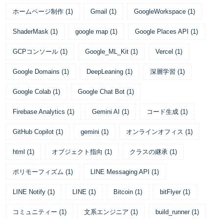
ホームページ制作
(
1
)
Gmail
(
1
)
GoogleWorkspace
(
1
)
ShaderMask
(
1
)
google map
(
1
)
Google Places API
(
1
)
GCPコンソール
(
1
)
Google_ML_Kit
(
1
)
Vercel
(
1
)
Google Domains
(
1
)
DeepLeaning
(
1
)
深層学習
(
1
)
Google Colab
(
1
)
Google Chat Bot
(
1
)
Firebase Analytics
(
1
)
Gemini AI
(
1
)
コード生成
(
1
)
GitHub Copilot
(
1
)
gemini
(
1
)
オンラインオフィス
(
1
)
html
(
1
)
オブジェクト指向
(
1
)
クラスの継承
(
1
)
ポリモーフィズム
(
1
)
LINE Messaging API
(
1
)
LINE Notify
(
1
)
LINE
(
1
)
Bitcoin
(
1
)
bitFlyer
(
1
)
コミュニティー
(
1
)
文系エンジニア
(
1
)
build_runner
(
1
)