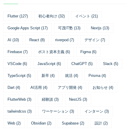
Flutter
(
127
)
初心者向け
(
32
)
イベント
(
21
)
Google Apps Script
(
17
)
可茂IT塾
(
13
)
Nextjs
(
13
)
AI
(
10
)
React
(
8
)
riverpod
(
7
)
デザイン
(
7
)
Firebase
(
7
)
ポスト資本主義
(
6
)
Figma
(
6
)
VSCode
(
6
)
JavaScript
(
6
)
ChatGPT
(
5
)
Slack
(
5
)
TypeScript
(
5
)
新卒
(
4
)
就活
(
4
)
Prisma
(
4
)
Dart
(
4
)
AI活用
(
4
)
アプリ開発
(
4
)
お知らせ
(
4
)
FlutterWeb
(
3
)
経験談
(
3
)
NestJS
(
3
)
tailwindcss
(
3
)
ワーケーション
(
3
)
インターン
(
3
)
Web
(
2
)
Obsidian
(
2
)
Supabase
(
2
)
設計
(
2
)