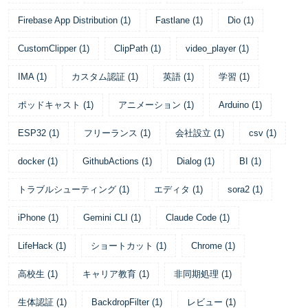
Firebase App Distribution
(
1
)
Fastlane
(
1
)
Dio
(
1
)
CustomClipper
(
1
)
ClipPath
(
1
)
video_player
(
1
)
IMA
(
1
)
カスタム認証
(
1
)
英語
(
1
)
学習
(
1
)
ポッドキャスト
(
1
)
アニメーション
(
1
)
Arduino
(
1
)
ESP32
(
1
)
フリーランス
(
1
)
会社設立
(
1
)
csv
(
1
)
docker
(
1
)
GithubActions
(
1
)
Dialog
(
1
)
BI
(
1
)
トラブルシューティング
(
1
)
エディタ
(
1
)
sora2
(
1
)
iPhone
(
1
)
Gemini CLI
(
1
)
Claude Code
(
1
)
LifeHack
(
1
)
ショートカット
(
1
)
Chrome
(
1
)
高校生
(
1
)
キャリア教育
(
1
)
非同期処理
(
1
)
生体認証
(
1
)
BackdropFilter
(
1
)
レビュー
(
1
)