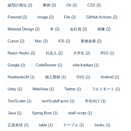
線型計画法
(
2
)
事例
(
2
)
Git
(
2
)
CSS
(
2
)
Freezed
(
2
)
Image
(
2
)
File
(
2
)
GitHub Actions
(
2
)
Material Design
(
2
)
本
(
2
)
会社員
(
2
)
画像
(
2
)
Cursor
(
2
)
Mac
(
2
)
iOS
(
2
)
業務改善
(
2
)
React Hooks
(
2
)
社会人
(
2
)
大学生
(
2
)
RSS
(
1
)
Google
(
1
)
CodeRunner
(
1
)
vibe-kanban
(
1
)
NotebookLM
(
1
)
個人開発
(
1
)
SVG
(
1
)
Android
(
1
)
Unity
(
1
)
WebView
(
1
)
Twitter
(
1
)
フルリモート
(
1
)
TextScaler
(
1
)
textScaleFactor
(
1
)
学生向け
(
1
)
Java
(
1
)
Spring Boot
(
1
)
shell script
(
1
)
正規表現
(
1
)
table
(
1
)
テーブル
(
1
)
hooks
(
1
)