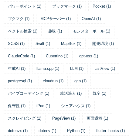
パワーポイント
(
1
)
ブックマーク
(
1
)
Pocket
(
1
)
ブクマク
(
1
)
MCPサーバー
(
1
)
OpenAI
(
1
)
ベクトル検索
(
1
)
趣味
(
1
)
モンスターボール
(
1
)
SCSS
(
1
)
Swift
(
1
)
MapBox
(
1
)
開発環境
(
1
)
ClaudeCode
(
1
)
Cupertino
(
1
)
gpt-oss
(
1
)
生成AI
(
1
)
llama.cpp
(
1
)
LLM
(
1
)
ListView
(
1
)
postgresql
(
1
)
cloudrun
(
1
)
gcp
(
1
)
バイブコーディング
(
1
)
就活浪人
(
1
)
既卒
(
1
)
保守性
(
1
)
iPad
(
1
)
シェアハウス
(
1
)
スクレイピング
(
1
)
PageView
(
1
)
画面遷移
(
1
)
dotenvx
(
1
)
dotenv
(
1
)
Python
(
1
)
flutter_hooks
(
1
)