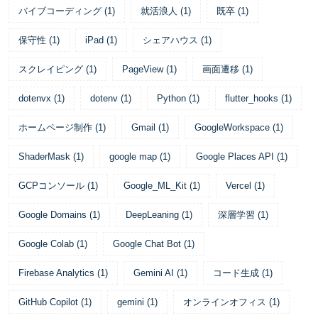
バイブコーディング
(
1
)
就活浪人
(
1
)
既卒
(
1
)
保守性
(
1
)
iPad
(
1
)
シェアハウス
(
1
)
スクレイピング
(
1
)
PageView
(
1
)
画面遷移
(
1
)
dotenvx
(
1
)
dotenv
(
1
)
Python
(
1
)
flutter_hooks
(
1
)
ホームページ制作
(
1
)
Gmail
(
1
)
GoogleWorkspace
(
1
)
ShaderMask
(
1
)
google map
(
1
)
Google Places API
(
1
)
GCPコンソール
(
1
)
Google_ML_Kit
(
1
)
Vercel
(
1
)
Google Domains
(
1
)
DeepLeaning
(
1
)
深層学習
(
1
)
Google Colab
(
1
)
Google Chat Bot
(
1
)
Firebase Analytics
(
1
)
Gemini AI
(
1
)
コード生成
(
1
)
GitHub Copilot
(
1
)
gemini
(
1
)
オンラインオフィス
(
1
)