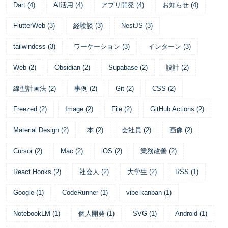
Dart
(
4
)
AI活用
(
4
)
アプリ開発
(
4
)
お知らせ
(
4
)
FlutterWeb
(
3
)
経験談
(
3
)
NestJS
(
3
)
tailwindcss
(
3
)
ワーケーション
(
3
)
インターン
(
3
)
Web
(
2
)
Obsidian
(
2
)
Supabase
(
2
)
設計
(
2
)
線型計画法
(
2
)
事例
(
2
)
Git
(
2
)
CSS
(
2
)
Freezed
(
2
)
Image
(
2
)
File
(
2
)
GitHub Actions
(
2
)
Material Design
(
2
)
本
(
2
)
会社員
(
2
)
画像
(
2
)
Cursor
(
2
)
Mac
(
2
)
iOS
(
2
)
業務改善
(
2
)
React Hooks
(
2
)
社会人
(
2
)
大学生
(
2
)
RSS
(
1
)
Google
(
1
)
CodeRunner
(
1
)
vibe-kanban
(
1
)
NotebookLM
(
1
)
個人開発
(
1
)
SVG
(
1
)
Android
(
1
)