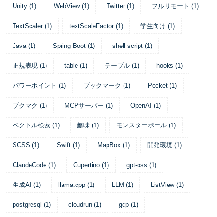
Unity
(
1
)
WebView
(
1
)
Twitter
(
1
)
フルリモート
(
1
)
TextScaler
(
1
)
textScaleFactor
(
1
)
学生向け
(
1
)
Java
(
1
)
Spring Boot
(
1
)
shell script
(
1
)
正規表現
(
1
)
table
(
1
)
テーブル
(
1
)
hooks
(
1
)
パワーポイント
(
1
)
ブックマーク
(
1
)
Pocket
(
1
)
ブクマク
(
1
)
MCPサーバー
(
1
)
OpenAI
(
1
)
ベクトル検索
(
1
)
趣味
(
1
)
モンスターボール
(
1
)
SCSS
(
1
)
Swift
(
1
)
MapBox
(
1
)
開発環境
(
1
)
ClaudeCode
(
1
)
Cupertino
(
1
)
gpt-oss
(
1
)
生成AI
(
1
)
llama.cpp
(
1
)
LLM
(
1
)
ListView
(
1
)
postgresql
(
1
)
cloudrun
(
1
)
gcp
(
1
)