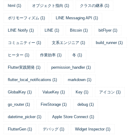
html
(
1
)
オブジェクト指向
(
1
)
クラスの継承
(
1
)
ポリモーフィズム
(
1
)
LINE Messaging API
(
1
)
LINE Notify
(
1
)
LINE
(
1
)
Bitcoin
(
1
)
bitFlyer
(
1
)
コミュニティー
(
1
)
文系エンジニア
(
1
)
build_runner
(
1
)
ヒーター
(
1
)
作業効率
(
1
)
冬
(
1
)
Flutter実践開発
(
1
)
permission_handler
(
1
)
flutter_local_notifications
(
1
)
markdown
(
1
)
GlobalKey
(
1
)
ValueKey
(
1
)
Key
(
1
)
アイコン
(
1
)
go_router
(
1
)
FireStorage
(
1
)
debug
(
1
)
datetime_picker
(
1
)
Apple Store Connect
(
1
)
FlutterGen
(
1
)
デバッグ
(
1
)
Widget Inspector
(
1
)