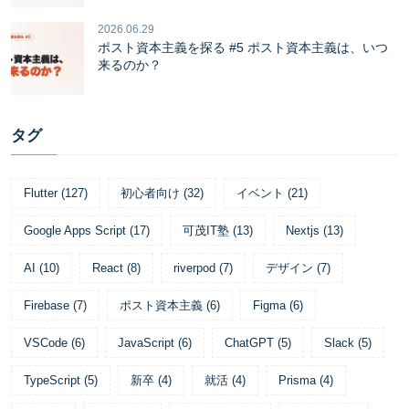
2026.06.29
ポスト資本主義を探る #5 ポスト資本主義は、いつ
来るのか？
タグ
Flutter
(
127
)
初心者向け
(
32
)
イベント
(
21
)
Google Apps Script
(
17
)
可茂IT塾
(
13
)
Nextjs
(
13
)
AI
(
10
)
React
(
8
)
riverpod
(
7
)
デザイン
(
7
)
Firebase
(
7
)
ポスト資本主義
(
6
)
Figma
(
6
)
VSCode
(
6
)
JavaScript
(
6
)
ChatGPT
(
5
)
Slack
(
5
)
TypeScript
(
5
)
新卒
(
4
)
就活
(
4
)
Prisma
(
4
)