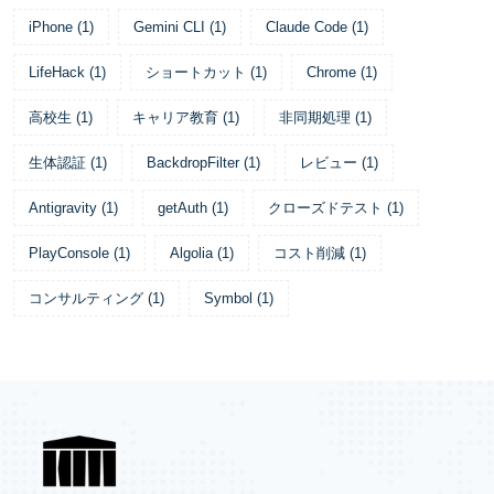
iPhone
(
1
)
Gemini CLI
(
1
)
Claude Code
(
1
)
LifeHack
(
1
)
ショートカット
(
1
)
Chrome
(
1
)
高校生
(
1
)
キャリア教育
(
1
)
非同期処理
(
1
)
生体認証
(
1
)
BackdropFilter
(
1
)
レビュー
(
1
)
Antigravity
(
1
)
getAuth
(
1
)
クローズドテスト
(
1
)
PlayConsole
(
1
)
Algolia
(
1
)
コスト削減
(
1
)
コンサルティング
(
1
)
Symbol
(
1
)