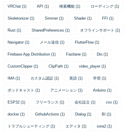
VRChat
(
1
)
API
(
1
)
検索機能
(
1
)
ローディング
(
1
)
Skeletonizer
(
1
)
Simmer
(
1
)
Shader
(
1
)
FFI
(
1
)
Rust
(
1
)
SharedPreferences
(
1
)
オフラインサポート
(
1
)
Navigator
(
1
)
メール送信
(
1
)
FlutterFlow
(
1
)
Firebase App Distribution
(
1
)
Fastlane
(
1
)
Dio
(
1
)
CustomClipper
(
1
)
ClipPath
(
1
)
video_player
(
1
)
IMA
(
1
)
カスタム認証
(
1
)
英語
(
1
)
学習
(
1
)
ポッドキャスト
(
1
)
アニメーション
(
1
)
Arduino
(
1
)
ESP32
(
1
)
フリーランス
(
1
)
会社設立
(
1
)
csv
(
1
)
docker
(
1
)
GithubActions
(
1
)
Dialog
(
1
)
BI
(
1
)
トラブルシューティング
(
1
)
エディタ
(
1
)
sora2
(
1
)