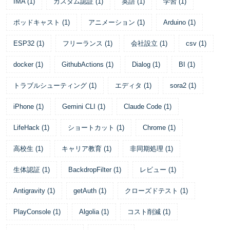
IMA
(
1
)
カスタム認証
(
1
)
英語
(
1
)
学習
(
1
)
ポッドキャスト
(
1
)
アニメーション
(
1
)
Arduino
(
1
)
ESP32
(
1
)
フリーランス
(
1
)
会社設立
(
1
)
csv
(
1
)
docker
(
1
)
GithubActions
(
1
)
Dialog
(
1
)
BI
(
1
)
トラブルシューティング
(
1
)
エディタ
(
1
)
sora2
(
1
)
iPhone
(
1
)
Gemini CLI
(
1
)
Claude Code
(
1
)
LifeHack
(
1
)
ショートカット
(
1
)
Chrome
(
1
)
高校生
(
1
)
キャリア教育
(
1
)
非同期処理
(
1
)
生体認証
(
1
)
BackdropFilter
(
1
)
レビュー
(
1
)
Antigravity
(
1
)
getAuth
(
1
)
クローズドテスト
(
1
)
PlayConsole
(
1
)
Algolia
(
1
)
コスト削減
(
1
)