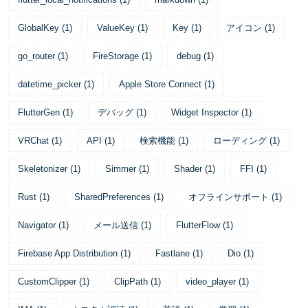
GlobalKey
(
1
)
ValueKey
(
1
)
Key
(
1
)
アイコン
(
1
)
go_router
(
1
)
FireStorage
(
1
)
debug
(
1
)
datetime_picker
(
1
)
Apple Store Connect
(
1
)
FlutterGen
(
1
)
デバッグ
(
1
)
Widget Inspector
(
1
)
VRChat
(
1
)
API
(
1
)
検索機能
(
1
)
ローディング
(
1
)
Skeletonizer
(
1
)
Simmer
(
1
)
Shader
(
1
)
FFI
(
1
)
Rust
(
1
)
SharedPreferences
(
1
)
オフラインサポート
(
1
)
Navigator
(
1
)
メール送信
(
1
)
FlutterFlow
(
1
)
Firebase App Distribution
(
1
)
Fastlane
(
1
)
Dio
(
1
)
CustomClipper
(
1
)
ClipPath
(
1
)
video_player
(
1
)