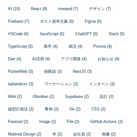
AI
(
10
)
React
(
8
)
riverpod
(
7
)
デザイン
(
7
)
Firebase
(
7
)
ポスト資本主義
(
6
)
Figma
(
6
)
VSCode
(
6
)
JavaScript
(
6
)
ChatGPT
(
5
)
Slack
(
5
)
TypeScript
(
5
)
新卒
(
4
)
就活
(
4
)
Prisma
(
4
)
Dart
(
4
)
AI活用
(
4
)
アプリ開発
(
4
)
お知らせ
(
4
)
FlutterWeb
(
3
)
経験談
(
3
)
NestJS
(
3
)
tailwindcss
(
3
)
ワーケーション
(
3
)
インターン
(
3
)
Web
(
2
)
Obsidian
(
2
)
Supabase
(
2
)
設計
(
2
)
線型計画法
(
2
)
事例
(
2
)
Git
(
2
)
CSS
(
2
)
Freezed
(
2
)
Image
(
2
)
File
(
2
)
GitHub Actions
(
2
)
Material Design
(
2
)
本
(
2
)
会社員
(
2
)
画像
(
2
)