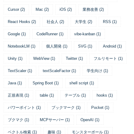
Cursor
(
2
)
Mac
(
2
)
iOS
(
2
)
業務改善
(
2
)
React Hooks
(
2
)
社会人
(
2
)
大学生
(
2
)
RSS
(
1
)
Google
(
1
)
CodeRunner
(
1
)
vibe-kanban
(
1
)
NotebookLM
(
1
)
個人開発
(
1
)
SVG
(
1
)
Android
(
1
)
Unity
(
1
)
WebView
(
1
)
Twitter
(
1
)
フルリモート
(
1
)
TextScaler
(
1
)
textScaleFactor
(
1
)
学生向け
(
1
)
Java
(
1
)
Spring Boot
(
1
)
shell script
(
1
)
正規表現
(
1
)
table
(
1
)
テーブル
(
1
)
hooks
(
1
)
パワーポイント
(
1
)
ブックマーク
(
1
)
Pocket
(
1
)
ブクマク
(
1
)
MCPサーバー
(
1
)
OpenAI
(
1
)
ベクトル検索
(
1
)
趣味
(
1
)
モンスターボール
(
1
)