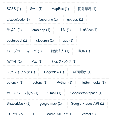
SCSS
(
1
)
Swift
(
1
)
MapBox
(
1
)
開発環境
(
1
)
ClaudeCode
(
1
)
Cupertino
(
1
)
gpt-oss
(
1
)
生成AI
(
1
)
llama.cpp
(
1
)
LLM
(
1
)
ListView
(
1
)
postgresql
(
1
)
cloudrun
(
1
)
gcp
(
1
)
バイブコーディング
(
1
)
就活浪人
(
1
)
既卒
(
1
)
保守性
(
1
)
iPad
(
1
)
シェアハウス
(
1
)
スクレイピング
(
1
)
PageView
(
1
)
画面遷移
(
1
)
dotenvx
(
1
)
dotenv
(
1
)
Python
(
1
)
flutter_hooks
(
1
)
ホームページ制作
(
1
)
Gmail
(
1
)
GoogleWorkspace
(
1
)
ShaderMask
(
1
)
google map
(
1
)
Google Places API
(
1
)
GCPコンソール
(
1
)
Google_ML_Kit
(
1
)
Vercel
(
1
)