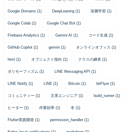
Google Domains
(
1
)
DeepLeaning
(
1
)
深層学習
(
1
)
Google Colab
(
1
)
Google Chat Bot
(
1
)
Firebase Analytics
(
1
)
Gemini AI
(
1
)
コード生成
(
1
)
GitHub Copilot
(
1
)
gemini
(
1
)
オンラインオフィス
(
1
)
html
(
1
)
オブジェクト指向
(
1
)
クラスの継承
(
1
)
ポリモーフィズム
(
1
)
LINE Messaging API
(
1
)
LINE Notify
(
1
)
LINE
(
1
)
Bitcoin
(
1
)
bitFlyer
(
1
)
コミュニティー
(
1
)
文系エンジニア
(
1
)
build_runner
(
1
)
ヒーター
(
1
)
作業効率
(
1
)
冬
(
1
)
Flutter実践開発
(
1
)
permission_handler
(
1
)
flutter_local_notifications
(
1
)
markdown
(
1
)