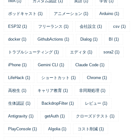
IMA
(
1
)
カスタム認証
(
1
)
英語
(
1
)
学習
(
1
)
ポッドキャスト
(
1
)
アニメーション
(
1
)
Arduino
(
1
)
ESP32
(
1
)
フリーランス
(
1
)
会社設立
(
1
)
csv
(
1
)
docker
(
1
)
GithubActions
(
1
)
Dialog
(
1
)
BI
(
1
)
トラブルシューティング
(
1
)
エディタ
(
1
)
sora2
(
1
)
iPhone
(
1
)
Gemini CLI
(
1
)
Claude Code
(
1
)
LifeHack
(
1
)
ショートカット
(
1
)
Chrome
(
1
)
高校生
(
1
)
キャリア教育
(
1
)
非同期処理
(
1
)
生体認証
(
1
)
BackdropFilter
(
1
)
レビュー
(
1
)
Antigravity
(
1
)
getAuth
(
1
)
クローズドテスト
(
1
)
PlayConsole
(
1
)
Algolia
(
1
)
コスト削減
(
1
)