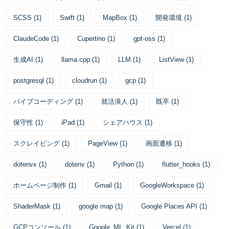
SCSS
(
1
)
Swift
(
1
)
MapBox
(
1
)
開発環境
(
1
)
ClaudeCode
(
1
)
Cupertino
(
1
)
gpt-oss
(
1
)
生成AI
(
1
)
llama.cpp
(
1
)
LLM
(
1
)
ListView
(
1
)
postgresql
(
1
)
cloudrun
(
1
)
gcp
(
1
)
バイブコーディング
(
1
)
就活浪人
(
1
)
既卒
(
1
)
保守性
(
1
)
iPad
(
1
)
シェアハウス
(
1
)
スクレイピング
(
1
)
PageView
(
1
)
画面遷移
(
1
)
dotenvx
(
1
)
dotenv
(
1
)
Python
(
1
)
flutter_hooks
(
1
)
ホームページ制作
(
1
)
Gmail
(
1
)
GoogleWorkspace
(
1
)
ShaderMask
(
1
)
google map
(
1
)
Google Places API
(
1
)
GCPコンソール
(
1
)
Google_ML_Kit
(
1
)
Vercel
(
1
)