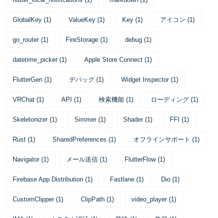
GlobalKey
(
1
)
ValueKey
(
1
)
Key
(
1
)
アイコン
(
1
)
go_router
(
1
)
FireStorage
(
1
)
debug
(
1
)
datetime_picker
(
1
)
Apple Store Connect
(
1
)
FlutterGen
(
1
)
デバッグ
(
1
)
Widget Inspector
(
1
)
VRChat
(
1
)
API
(
1
)
検索機能
(
1
)
ローディング
(
1
)
Skeletonizer
(
1
)
Simmer
(
1
)
Shader
(
1
)
FFI
(
1
)
Rust
(
1
)
SharedPreferences
(
1
)
オフラインサポート
(
1
)
Navigator
(
1
)
メール送信
(
1
)
FlutterFlow
(
1
)
Firebase App Distribution
(
1
)
Fastlane
(
1
)
Dio
(
1
)
CustomClipper
(
1
)
ClipPath
(
1
)
video_player
(
1
)