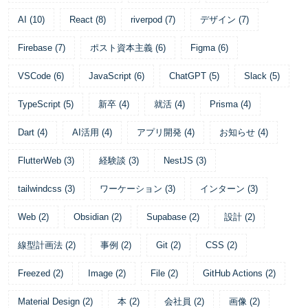
AI
(
10
)
React
(
8
)
riverpod
(
7
)
デザイン
(
7
)
Firebase
(
7
)
ポスト資本主義
(
6
)
Figma
(
6
)
VSCode
(
6
)
JavaScript
(
6
)
ChatGPT
(
5
)
Slack
(
5
)
TypeScript
(
5
)
新卒
(
4
)
就活
(
4
)
Prisma
(
4
)
Dart
(
4
)
AI活用
(
4
)
アプリ開発
(
4
)
お知らせ
(
4
)
FlutterWeb
(
3
)
経験談
(
3
)
NestJS
(
3
)
tailwindcss
(
3
)
ワーケーション
(
3
)
インターン
(
3
)
Web
(
2
)
Obsidian
(
2
)
Supabase
(
2
)
設計
(
2
)
線型計画法
(
2
)
事例
(
2
)
Git
(
2
)
CSS
(
2
)
Freezed
(
2
)
Image
(
2
)
File
(
2
)
GitHub Actions
(
2
)
Material Design
(
2
)
本
(
2
)
会社員
(
2
)
画像
(
2
)