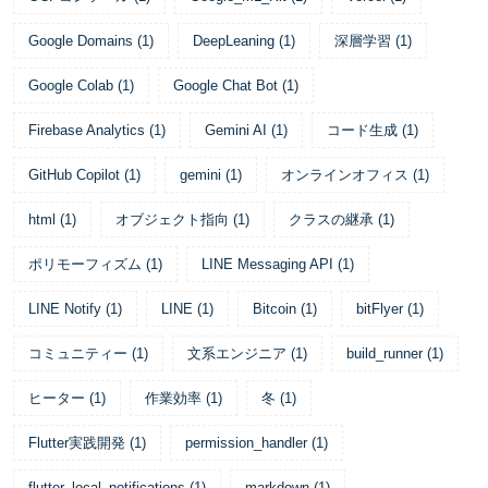
Google Domains
(
1
)
DeepLeaning
(
1
)
深層学習
(
1
)
Google Colab
(
1
)
Google Chat Bot
(
1
)
Firebase Analytics
(
1
)
Gemini AI
(
1
)
コード生成
(
1
)
GitHub Copilot
(
1
)
gemini
(
1
)
オンラインオフィス
(
1
)
html
(
1
)
オブジェクト指向
(
1
)
クラスの継承
(
1
)
ポリモーフィズム
(
1
)
LINE Messaging API
(
1
)
LINE Notify
(
1
)
LINE
(
1
)
Bitcoin
(
1
)
bitFlyer
(
1
)
コミュニティー
(
1
)
文系エンジニア
(
1
)
build_runner
(
1
)
ヒーター
(
1
)
作業効率
(
1
)
冬
(
1
)
Flutter実践開発
(
1
)
permission_handler
(
1
)
flutter_local_notifications
(
1
)
markdown
(
1
)