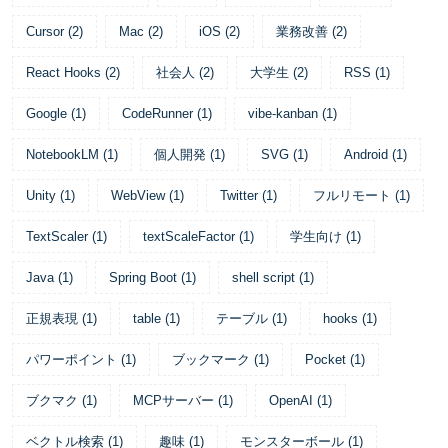
Cursor
(
2
)
Mac
(
2
)
iOS
(
2
)
業務改善
(
2
)
React Hooks
(
2
)
社会人
(
2
)
大学生
(
2
)
RSS
(
1
)
Google
(
1
)
CodeRunner
(
1
)
vibe-kanban
(
1
)
NotebookLM
(
1
)
個人開発
(
1
)
SVG
(
1
)
Android
(
1
)
Unity
(
1
)
WebView
(
1
)
Twitter
(
1
)
フルリモート
(
1
)
TextScaler
(
1
)
textScaleFactor
(
1
)
学生向け
(
1
)
Java
(
1
)
Spring Boot
(
1
)
shell script
(
1
)
正規表現
(
1
)
table
(
1
)
テーブル
(
1
)
hooks
(
1
)
パワーポイント
(
1
)
ブックマーク
(
1
)
Pocket
(
1
)
ブクマク
(
1
)
MCPサーバー
(
1
)
OpenAI
(
1
)
ベクトル検索
(
1
)
趣味
(
1
)
モンスターボール
(
1
)