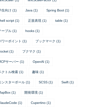
extScaler
(
1
)
textScaleFactor
(
1
)
学生向け
(
1
)
Java
(
1
)
Spring Boot
(
1
)
hell script
(
1
)
正規表現
(
1
)
table
(
1
)
テーブル
(
1
)
hooks
(
1
)
パワーポイント
(
1
)
ブックマーク
(
1
)
ocket
(
1
)
ブクマク
(
1
)
MCPサーバー
(
1
)
OpenAI
(
1
)
ベクトル検索
(
1
)
趣味
(
1
)
モンスターボール
(
1
)
SCSS
(
1
)
Swift
(
1
)
MapBox
(
1
)
開発環境
(
1
)
laudeCode
(
1
)
Cupertino
(
1
)