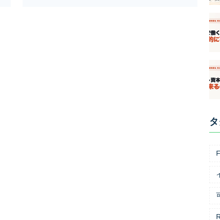
タ
F
R