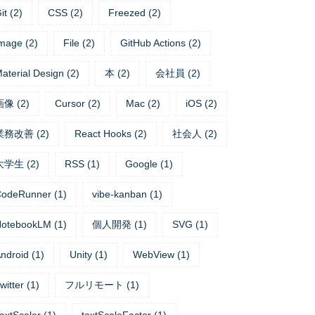
it
(
2
)
CSS
(
2
)
Freezed
(
2
)
mage
(
2
)
File
(
2
)
GitHub Actions
(
2
)
aterial Design
(
2
)
本
(
2
)
会社員
(
2
)
画像
(
2
)
Cursor
(
2
)
Mac
(
2
)
iOS
(
2
)
業務改善
(
2
)
React Hooks
(
2
)
社会人
(
2
)
大学生
(
2
)
RSS
(
1
)
Google
(
1
)
CodeRunner
(
1
)
vibe-kanban
(
1
)
NotebookLM
(
1
)
個人開発
(
1
)
SVG
(
1
)
ndroid
(
1
)
Unity
(
1
)
WebView
(
1
)
witter
(
1
)
フルリモート
(
1
)