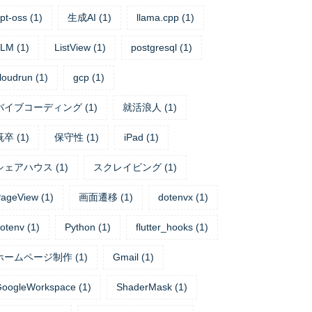
pt-oss
(
1
)
生成AI
(
1
)
llama.cpp
(
1
)
LLM
(
1
)
ListView
(
1
)
postgresql
(
1
)
loudrun
(
1
)
gcp
(
1
)
バイブコーディング
(
1
)
就活浪人
(
1
)
既卒
(
1
)
保守性
(
1
)
iPad
(
1
)
シェアハウス
(
1
)
スクレイピング
(
1
)
ageView
(
1
)
画面遷移
(
1
)
dotenvx
(
1
)
otenv
(
1
)
Python
(
1
)
flutter_hooks
(
1
)
ホームページ制作
(
1
)
Gmail
(
1
)
oogleWorkspace
(
1
)
ShaderMask
(
1
)