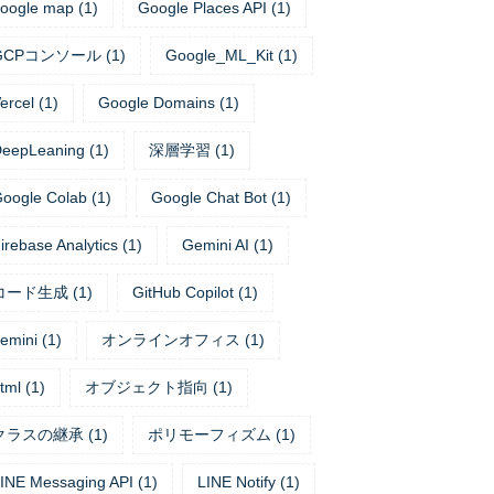
oogle map
(
1
)
Google Places API
(
1
)
GCPコンソール
(
1
)
Google_ML_Kit
(
1
)
ercel
(
1
)
Google Domains
(
1
)
eepLeaning
(
1
)
深層学習
(
1
)
oogle Colab
(
1
)
Google Chat Bot
(
1
)
irebase Analytics
(
1
)
Gemini AI
(
1
)
コード生成
(
1
)
GitHub Copilot
(
1
)
emini
(
1
)
オンラインオフィス
(
1
)
tml
(
1
)
オブジェクト指向
(
1
)
クラスの継承
(
1
)
ポリモーフィズム
(
1
)
INE Messaging API
(
1
)
LINE Notify
(
1
)