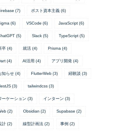
irebase
(
7
)
ポスト資本主義
(
6
)
igma
(
6
)
VSCode
(
6
)
JavaScript
(
6
)
ChatGPT
(
5
)
Slack
(
5
)
TypeScript
(
5
)
新卒
(
4
)
就活
(
4
)
Prisma
(
4
)
art
(
4
)
AI活用
(
4
)
アプリ開発
(
4
)
お知らせ
(
4
)
FlutterWeb
(
3
)
経験談
(
3
)
estJS
(
3
)
tailwindcss
(
3
)
ワーケーション
(
3
)
インターン
(
3
)
Web
(
2
)
Obsidian
(
2
)
Supabase
(
2
)
設計
(
2
)
線型計画法
(
2
)
事例
(
2
)