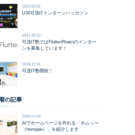
2024.09.01
U30可茂ITインターンハッカソン
2021.08.23
可茂IT塾ではFlutter/Reactのインター
ンを募集しています！
2019.12.01
可茂IT塾開校！
着の記事
2026.07.03
AIでホームページを作れる「ホムっぺ
（homppe）」を紹介します