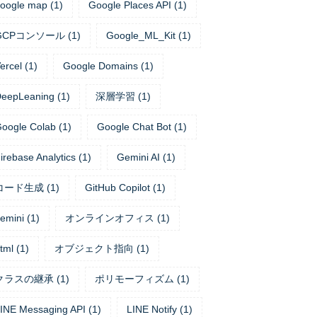
oogle map
(
1
)
Google Places API
(
1
)
GCPコンソール
(
1
)
Google_ML_Kit
(
1
)
ercel
(
1
)
Google Domains
(
1
)
eepLeaning
(
1
)
深層学習
(
1
)
oogle Colab
(
1
)
Google Chat Bot
(
1
)
irebase Analytics
(
1
)
Gemini AI
(
1
)
コード生成
(
1
)
GitHub Copilot
(
1
)
emini
(
1
)
オンラインオフィス
(
1
)
tml
(
1
)
オブジェクト指向
(
1
)
クラスの継承
(
1
)
ポリモーフィズム
(
1
)
INE Messaging API
(
1
)
LINE Notify
(
1
)