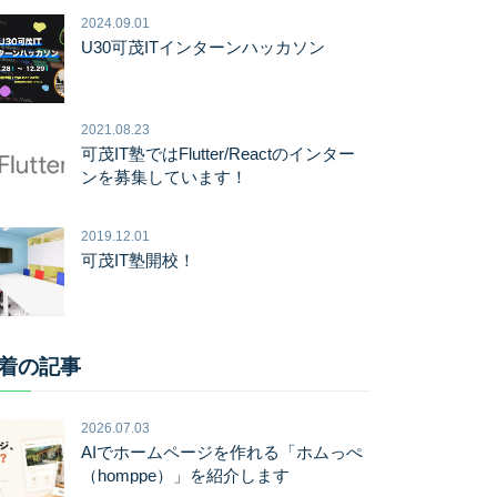
2024.09.01
U30可茂ITインターンハッカソン
2021.08.23
可茂IT塾ではFlutter/Reactのインター
ンを募集しています！
2019.12.01
可茂IT塾開校！
着の記事
2026.07.03
AIでホームページを作れる「ホムっぺ
（homppe）」を紹介します