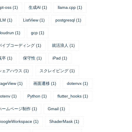
pt-oss
(
1
)
生成AI
(
1
)
llama.cpp
(
1
)
LLM
(
1
)
ListView
(
1
)
postgresql
(
1
)
loudrun
(
1
)
gcp
(
1
)
バイブコーディング
(
1
)
就活浪人
(
1
)
既卒
(
1
)
保守性
(
1
)
iPad
(
1
)
シェアハウス
(
1
)
スクレイピング
(
1
)
ageView
(
1
)
画面遷移
(
1
)
dotenvx
(
1
)
otenv
(
1
)
Python
(
1
)
flutter_hooks
(
1
)
ホームページ制作
(
1
)
Gmail
(
1
)
oogleWorkspace
(
1
)
ShaderMask
(
1
)