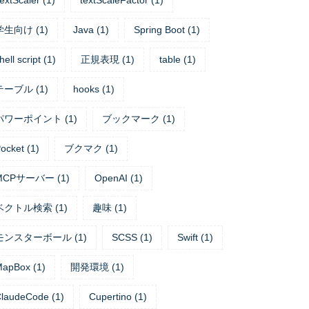
extScaler
(
1
)
textScaleFactor
(
1
)
学生向け
(
1
)
Java
(
1
)
Spring Boot
(
1
)
hell script
(
1
)
正規表現
(
1
)
table
(
1
)
テーブル
(
1
)
hooks
(
1
)
パワーポイント
(
1
)
ブックマーク
(
1
)
ocket
(
1
)
ブクマク
(
1
)
MCPサーバー
(
1
)
OpenAI
(
1
)
ベクトル検索
(
1
)
趣味
(
1
)
モンスターボール
(
1
)
SCSS
(
1
)
Swift
(
1
)
MapBox
(
1
)
開発環境
(
1
)
laudeCode
(
1
)
Cupertino
(
1
)