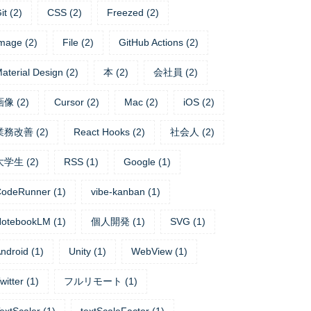
it
(
2
)
CSS
(
2
)
Freezed
(
2
)
mage
(
2
)
File
(
2
)
GitHub Actions
(
2
)
aterial Design
(
2
)
本
(
2
)
会社員
(
2
)
画像
(
2
)
Cursor
(
2
)
Mac
(
2
)
iOS
(
2
)
業務改善
(
2
)
React Hooks
(
2
)
社会人
(
2
)
大学生
(
2
)
RSS
(
1
)
Google
(
1
)
CodeRunner
(
1
)
vibe-kanban
(
1
)
NotebookLM
(
1
)
個人開発
(
1
)
SVG
(
1
)
ndroid
(
1
)
Unity
(
1
)
WebView
(
1
)
witter
(
1
)
フルリモート
(
1
)