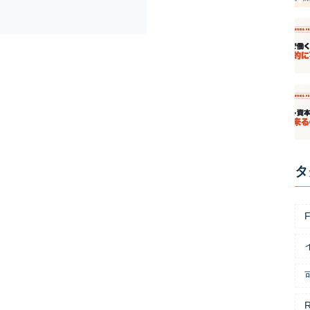
タ
F
R