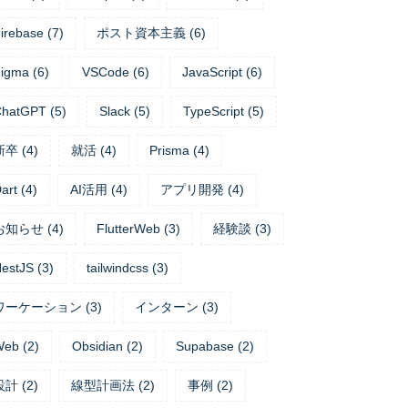
irebase
(
7
)
ポスト資本主義
(
6
)
igma
(
6
)
VSCode
(
6
)
JavaScript
(
6
)
ChatGPT
(
5
)
Slack
(
5
)
TypeScript
(
5
)
新卒
(
4
)
就活
(
4
)
Prisma
(
4
)
art
(
4
)
AI活用
(
4
)
アプリ開発
(
4
)
お知らせ
(
4
)
FlutterWeb
(
3
)
経験談
(
3
)
estJS
(
3
)
tailwindcss
(
3
)
ワーケーション
(
3
)
インターン
(
3
)
Web
(
2
)
Obsidian
(
2
)
Supabase
(
2
)
設計
(
2
)
線型計画法
(
2
)
事例
(
2
)