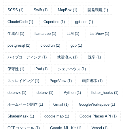
SCSS
(
1
)
Swift
(
1
)
MapBox
(
1
)
開発環境
(
1
)
ClaudeCode
(
1
)
Cupertino
(
1
)
gpt-oss
(
1
)
生成AI
(
1
)
llama.cpp
(
1
)
LLM
(
1
)
ListView
(
1
)
postgresql
(
1
)
cloudrun
(
1
)
gcp
(
1
)
バイブコーディング
(
1
)
就活浪人
(
1
)
既卒
(
1
)
保守性
(
1
)
iPad
(
1
)
シェアハウス
(
1
)
スクレイピング
(
1
)
PageView
(
1
)
画面遷移
(
1
)
dotenvx
(
1
)
dotenv
(
1
)
Python
(
1
)
flutter_hooks
(
1
)
ホームページ制作
(
1
)
Gmail
(
1
)
GoogleWorkspace
(
1
)
ShaderMask
(
1
)
google map
(
1
)
Google Places API
(
1
)
GCPコンソール
(
1
)
Google_ML_Kit
(
1
)
Vercel
(
1
)