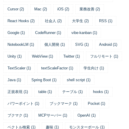
Cursor
(
2
)
Mac
(
2
)
iOS
(
2
)
業務改善
(
2
)
React Hooks
(
2
)
社会人
(
2
)
大学生
(
2
)
RSS
(
1
)
Google
(
1
)
CodeRunner
(
1
)
vibe-kanban
(
1
)
NotebookLM
(
1
)
個人開発
(
1
)
SVG
(
1
)
Android
(
1
)
Unity
(
1
)
WebView
(
1
)
Twitter
(
1
)
フルリモート
(
1
)
TextScaler
(
1
)
textScaleFactor
(
1
)
学生向け
(
1
)
Java
(
1
)
Spring Boot
(
1
)
shell script
(
1
)
正規表現
(
1
)
table
(
1
)
テーブル
(
1
)
hooks
(
1
)
パワーポイント
(
1
)
ブックマーク
(
1
)
Pocket
(
1
)
ブクマク
(
1
)
MCPサーバー
(
1
)
OpenAI
(
1
)
ベクトル検索
(
1
)
趣味
(
1
)
モンスターボール
(
1
)