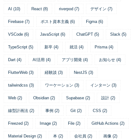
AI
(
10
)
React
(
8
)
riverpod
(
7
)
デザイン
(
7
)
Firebase
(
7
)
ポスト資本主義
(
6
)
Figma
(
6
)
VSCode
(
6
)
JavaScript
(
6
)
ChatGPT
(
5
)
Slack
(
5
)
TypeScript
(
5
)
新卒
(
4
)
就活
(
4
)
Prisma
(
4
)
Dart
(
4
)
AI活用
(
4
)
アプリ開発
(
4
)
お知らせ
(
4
)
FlutterWeb
(
3
)
経験談
(
3
)
NestJS
(
3
)
tailwindcss
(
3
)
ワーケーション
(
3
)
インターン
(
3
)
Web
(
2
)
Obsidian
(
2
)
Supabase
(
2
)
設計
(
2
)
線型計画法
(
2
)
事例
(
2
)
Git
(
2
)
CSS
(
2
)
Freezed
(
2
)
Image
(
2
)
File
(
2
)
GitHub Actions
(
2
)
Material Design
(
2
)
本
(
2
)
会社員
(
2
)
画像
(
2
)