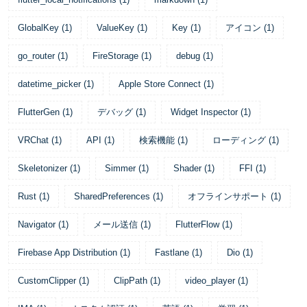
GlobalKey
(
1
)
ValueKey
(
1
)
Key
(
1
)
アイコン
(
1
)
go_router
(
1
)
FireStorage
(
1
)
debug
(
1
)
datetime_picker
(
1
)
Apple Store Connect
(
1
)
FlutterGen
(
1
)
デバッグ
(
1
)
Widget Inspector
(
1
)
VRChat
(
1
)
API
(
1
)
検索機能
(
1
)
ローディング
(
1
)
Skeletonizer
(
1
)
Simmer
(
1
)
Shader
(
1
)
FFI
(
1
)
Rust
(
1
)
SharedPreferences
(
1
)
オフラインサポート
(
1
)
Navigator
(
1
)
メール送信
(
1
)
FlutterFlow
(
1
)
Firebase App Distribution
(
1
)
Fastlane
(
1
)
Dio
(
1
)
CustomClipper
(
1
)
ClipPath
(
1
)
video_player
(
1
)