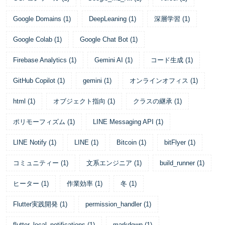
Google Domains
(
1
)
DeepLeaning
(
1
)
深層学習
(
1
)
Google Colab
(
1
)
Google Chat Bot
(
1
)
Firebase Analytics
(
1
)
Gemini AI
(
1
)
コード生成
(
1
)
GitHub Copilot
(
1
)
gemini
(
1
)
オンラインオフィス
(
1
)
html
(
1
)
オブジェクト指向
(
1
)
クラスの継承
(
1
)
ポリモーフィズム
(
1
)
LINE Messaging API
(
1
)
LINE Notify
(
1
)
LINE
(
1
)
Bitcoin
(
1
)
bitFlyer
(
1
)
コミュニティー
(
1
)
文系エンジニア
(
1
)
build_runner
(
1
)
ヒーター
(
1
)
作業効率
(
1
)
冬
(
1
)
Flutter実践開発
(
1
)
permission_handler
(
1
)
flutter_local_notifications
(
1
)
markdown
(
1
)