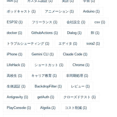
IMA
(
1
)
カスタム認証
(
1
)
英語
(
1
)
学習
(
1
)
ポッドキャスト
(
1
)
アニメーション
(
1
)
Arduino
(
1
)
ESP32
(
1
)
フリーランス
(
1
)
会社設立
(
1
)
csv
(
1
)
docker
(
1
)
GithubActions
(
1
)
Dialog
(
1
)
BI
(
1
)
トラブルシューティング
(
1
)
エディタ
(
1
)
sora2
(
1
)
iPhone
(
1
)
Gemini CLI
(
1
)
Claude Code
(
1
)
LifeHack
(
1
)
ショートカット
(
1
)
Chrome
(
1
)
高校生
(
1
)
キャリア教育
(
1
)
非同期処理
(
1
)
生体認証
(
1
)
BackdropFilter
(
1
)
レビュー
(
1
)
Antigravity
(
1
)
getAuth
(
1
)
クローズドテスト
(
1
)
PlayConsole
(
1
)
Algolia
(
1
)
コスト削減
(
1
)