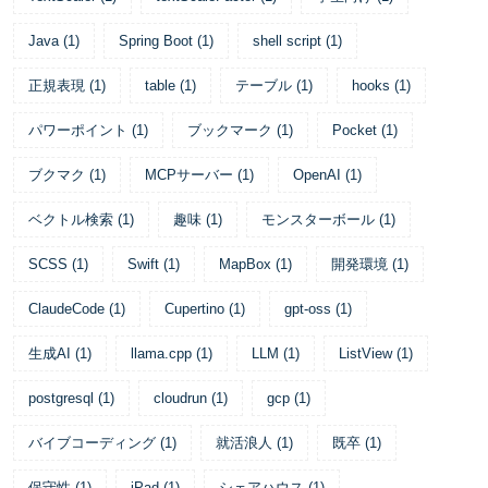
Java
(
1
)
Spring Boot
(
1
)
shell script
(
1
)
正規表現
(
1
)
table
(
1
)
テーブル
(
1
)
hooks
(
1
)
パワーポイント
(
1
)
ブックマーク
(
1
)
Pocket
(
1
)
ブクマク
(
1
)
MCPサーバー
(
1
)
OpenAI
(
1
)
ベクトル検索
(
1
)
趣味
(
1
)
モンスターボール
(
1
)
SCSS
(
1
)
Swift
(
1
)
MapBox
(
1
)
開発環境
(
1
)
ClaudeCode
(
1
)
Cupertino
(
1
)
gpt-oss
(
1
)
生成AI
(
1
)
llama.cpp
(
1
)
LLM
(
1
)
ListView
(
1
)
postgresql
(
1
)
cloudrun
(
1
)
gcp
(
1
)
バイブコーディング
(
1
)
就活浪人
(
1
)
既卒
(
1
)
保守性
(
1
)
iPad
(
1
)
シェアハウス
(
1
)