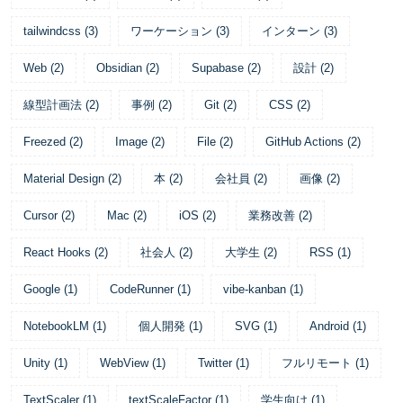
tailwindcss
(
3
)
ワーケーション
(
3
)
インターン
(
3
)
Web
(
2
)
Obsidian
(
2
)
Supabase
(
2
)
設計
(
2
)
線型計画法
(
2
)
事例
(
2
)
Git
(
2
)
CSS
(
2
)
Freezed
(
2
)
Image
(
2
)
File
(
2
)
GitHub Actions
(
2
)
Material Design
(
2
)
本
(
2
)
会社員
(
2
)
画像
(
2
)
Cursor
(
2
)
Mac
(
2
)
iOS
(
2
)
業務改善
(
2
)
React Hooks
(
2
)
社会人
(
2
)
大学生
(
2
)
RSS
(
1
)
Google
(
1
)
CodeRunner
(
1
)
vibe-kanban
(
1
)
NotebookLM
(
1
)
個人開発
(
1
)
SVG
(
1
)
Android
(
1
)
Unity
(
1
)
WebView
(
1
)
Twitter
(
1
)
フルリモート
(
1
)
TextScaler
(
1
)
textScaleFactor
(
1
)
学生向け
(
1
)