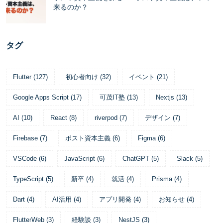
来るのか？
タグ
Flutter
(
127
)
初心者向け
(
32
)
イベント
(
21
)
Google Apps Script
(
17
)
可茂IT塾
(
13
)
Nextjs
(
13
)
AI
(
10
)
React
(
8
)
riverpod
(
7
)
デザイン
(
7
)
Firebase
(
7
)
ポスト資本主義
(
6
)
Figma
(
6
)
VSCode
(
6
)
JavaScript
(
6
)
ChatGPT
(
5
)
Slack
(
5
)
TypeScript
(
5
)
新卒
(
4
)
就活
(
4
)
Prisma
(
4
)
Dart
(
4
)
AI活用
(
4
)
アプリ開発
(
4
)
お知らせ
(
4
)
FlutterWeb
(
3
)
経験談
(
3
)
NestJS
(
3
)