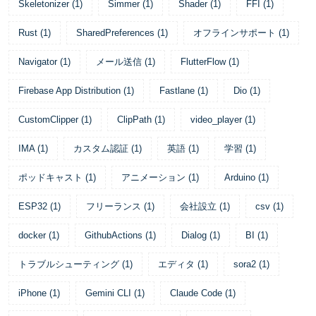
Skeletonizer
(
1
)
Simmer
(
1
)
Shader
(
1
)
FFI
(
1
)
Rust
(
1
)
SharedPreferences
(
1
)
オフラインサポート
(
1
)
Navigator
(
1
)
メール送信
(
1
)
FlutterFlow
(
1
)
Firebase App Distribution
(
1
)
Fastlane
(
1
)
Dio
(
1
)
CustomClipper
(
1
)
ClipPath
(
1
)
video_player
(
1
)
IMA
(
1
)
カスタム認証
(
1
)
英語
(
1
)
学習
(
1
)
ポッドキャスト
(
1
)
アニメーション
(
1
)
Arduino
(
1
)
ESP32
(
1
)
フリーランス
(
1
)
会社設立
(
1
)
csv
(
1
)
docker
(
1
)
GithubActions
(
1
)
Dialog
(
1
)
BI
(
1
)
トラブルシューティング
(
1
)
エディタ
(
1
)
sora2
(
1
)
iPhone
(
1
)
Gemini CLI
(
1
)
Claude Code
(
1
)