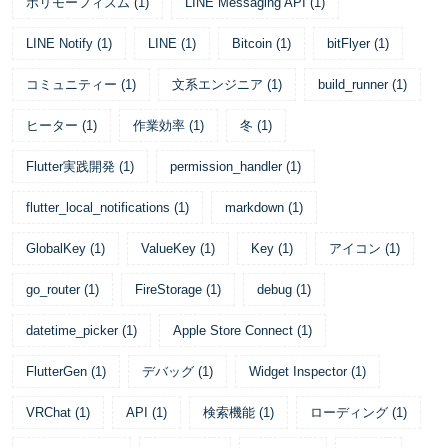
ポリモーフィズム
(
1
)
LINE Messaging API
(
1
)
LINE Notify
(
1
)
LINE
(
1
)
Bitcoin
(
1
)
bitFlyer
(
1
)
コミュニティー
(
1
)
文系エンジニア
(
1
)
build_runner
(
1
)
ヒーター
(
1
)
作業効率
(
1
)
冬
(
1
)
Flutter実践開発
(
1
)
permission_handler
(
1
)
flutter_local_notifications
(
1
)
markdown
(
1
)
GlobalKey
(
1
)
ValueKey
(
1
)
Key
(
1
)
アイコン
(
1
)
go_router
(
1
)
FireStorage
(
1
)
debug
(
1
)
datetime_picker
(
1
)
Apple Store Connect
(
1
)
FlutterGen
(
1
)
デバッグ
(
1
)
Widget Inspector
(
1
)
VRChat
(
1
)
API
(
1
)
検索機能
(
1
)
ローディング
(
1
)