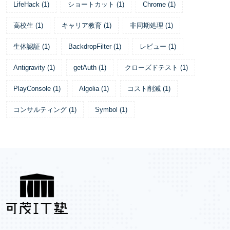
LifeHack
(
1
)
ショートカット
(
1
)
Chrome
(
1
)
高校生
(
1
)
キャリア教育
(
1
)
非同期処理
(
1
)
生体認証
(
1
)
BackdropFilter
(
1
)
レビュー
(
1
)
Antigravity
(
1
)
getAuth
(
1
)
クローズドテスト
(
1
)
PlayConsole
(
1
)
Algolia
(
1
)
コスト削減
(
1
)
コンサルティング
(
1
)
Symbol
(
1
)