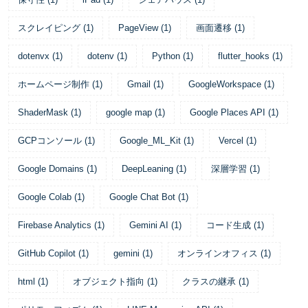
スクレイピング
(
1
)
PageView
(
1
)
画面遷移
(
1
)
dotenvx
(
1
)
dotenv
(
1
)
Python
(
1
)
flutter_hooks
(
1
)
ホームページ制作
(
1
)
Gmail
(
1
)
GoogleWorkspace
(
1
)
ShaderMask
(
1
)
google map
(
1
)
Google Places API
(
1
)
GCPコンソール
(
1
)
Google_ML_Kit
(
1
)
Vercel
(
1
)
Google Domains
(
1
)
DeepLeaning
(
1
)
深層学習
(
1
)
Google Colab
(
1
)
Google Chat Bot
(
1
)
Firebase Analytics
(
1
)
Gemini AI
(
1
)
コード生成
(
1
)
GitHub Copilot
(
1
)
gemini
(
1
)
オンラインオフィス
(
1
)
html
(
1
)
オブジェクト指向
(
1
)
クラスの継承
(
1
)