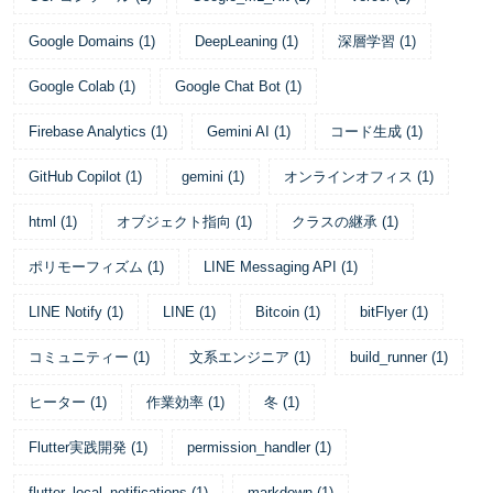
Google Domains
(
1
)
DeepLeaning
(
1
)
深層学習
(
1
)
Google Colab
(
1
)
Google Chat Bot
(
1
)
Firebase Analytics
(
1
)
Gemini AI
(
1
)
コード生成
(
1
)
GitHub Copilot
(
1
)
gemini
(
1
)
オンラインオフィス
(
1
)
html
(
1
)
オブジェクト指向
(
1
)
クラスの継承
(
1
)
ポリモーフィズム
(
1
)
LINE Messaging API
(
1
)
LINE Notify
(
1
)
LINE
(
1
)
Bitcoin
(
1
)
bitFlyer
(
1
)
コミュニティー
(
1
)
文系エンジニア
(
1
)
build_runner
(
1
)
ヒーター
(
1
)
作業効率
(
1
)
冬
(
1
)
Flutter実践開発
(
1
)
permission_handler
(
1
)
flutter_local_notifications
(
1
)
markdown
(
1
)