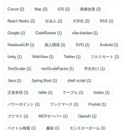
Cursor
(
2
)
Mac
(
2
)
iOS
(
2
)
業務改善
(
2
)
React Hooks
(
2
)
社会人
(
2
)
大学生
(
2
)
RSS
(
1
)
Google
(
1
)
CodeRunner
(
1
)
vibe-kanban
(
1
)
NotebookLM
(
1
)
個人開発
(
1
)
SVG
(
1
)
Android
(
1
)
Unity
(
1
)
WebView
(
1
)
Twitter
(
1
)
フルリモート
(
1
)
TextScaler
(
1
)
textScaleFactor
(
1
)
学生向け
(
1
)
Java
(
1
)
Spring Boot
(
1
)
shell script
(
1
)
正規表現
(
1
)
table
(
1
)
テーブル
(
1
)
hooks
(
1
)
パワーポイント
(
1
)
ブックマーク
(
1
)
Pocket
(
1
)
ブクマク
(
1
)
MCPサーバー
(
1
)
OpenAI
(
1
)
ベクトル検索
(
1
)
趣味
(
1
)
モンスターボール
(
1
)