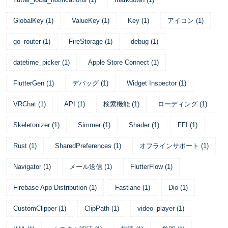
GlobalKey
(
1
)
ValueKey
(
1
)
Key
(
1
)
アイコン
(
1
)
go_router
(
1
)
FireStorage
(
1
)
debug
(
1
)
datetime_picker
(
1
)
Apple Store Connect
(
1
)
FlutterGen
(
1
)
デバッグ
(
1
)
Widget Inspector
(
1
)
VRChat
(
1
)
API
(
1
)
検索機能
(
1
)
ローディング
(
1
)
Skeletonizer
(
1
)
Simmer
(
1
)
Shader
(
1
)
FFI
(
1
)
Rust
(
1
)
SharedPreferences
(
1
)
オフラインサポート
(
1
)
Navigator
(
1
)
メール送信
(
1
)
FlutterFlow
(
1
)
Firebase App Distribution
(
1
)
Fastlane
(
1
)
Dio
(
1
)
CustomClipper
(
1
)
ClipPath
(
1
)
video_player
(
1
)