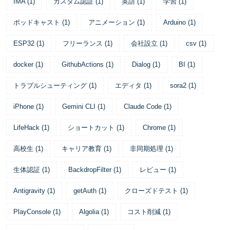
IMA
(
1
)
カスタム認証
(
1
)
英語
(
1
)
学習
(
1
)
ポッドキャスト
(
1
)
アニメーション
(
1
)
Arduino
(
1
)
ESP32
(
1
)
フリーランス
(
1
)
会社設立
(
1
)
csv
(
1
)
docker
(
1
)
GithubActions
(
1
)
Dialog
(
1
)
BI
(
1
)
トラブルシューティング
(
1
)
エディタ
(
1
)
sora2
(
1
)
iPhone
(
1
)
Gemini CLI
(
1
)
Claude Code
(
1
)
LifeHack
(
1
)
ショートカット
(
1
)
Chrome
(
1
)
高校生
(
1
)
キャリア教育
(
1
)
非同期処理
(
1
)
生体認証
(
1
)
BackdropFilter
(
1
)
レビュー
(
1
)
Antigravity
(
1
)
getAuth
(
1
)
クローズドテスト
(
1
)
PlayConsole
(
1
)
Algolia
(
1
)
コスト削減
(
1
)