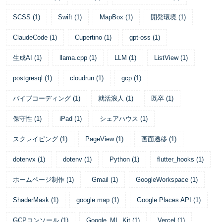
SCSS
(
1
)
Swift
(
1
)
MapBox
(
1
)
開発環境
(
1
)
ClaudeCode
(
1
)
Cupertino
(
1
)
gpt-oss
(
1
)
生成AI
(
1
)
llama.cpp
(
1
)
LLM
(
1
)
ListView
(
1
)
postgresql
(
1
)
cloudrun
(
1
)
gcp
(
1
)
バイブコーディング
(
1
)
就活浪人
(
1
)
既卒
(
1
)
保守性
(
1
)
iPad
(
1
)
シェアハウス
(
1
)
スクレイピング
(
1
)
PageView
(
1
)
画面遷移
(
1
)
dotenvx
(
1
)
dotenv
(
1
)
Python
(
1
)
flutter_hooks
(
1
)
ホームページ制作
(
1
)
Gmail
(
1
)
GoogleWorkspace
(
1
)
ShaderMask
(
1
)
google map
(
1
)
Google Places API
(
1
)
GCPコンソール
(
1
)
Google_ML_Kit
(
1
)
Vercel
(
1
)