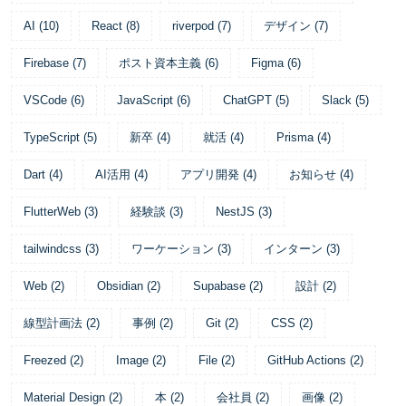
AI
(
10
)
React
(
8
)
riverpod
(
7
)
デザイン
(
7
)
Firebase
(
7
)
ポスト資本主義
(
6
)
Figma
(
6
)
VSCode
(
6
)
JavaScript
(
6
)
ChatGPT
(
5
)
Slack
(
5
)
TypeScript
(
5
)
新卒
(
4
)
就活
(
4
)
Prisma
(
4
)
Dart
(
4
)
AI活用
(
4
)
アプリ開発
(
4
)
お知らせ
(
4
)
FlutterWeb
(
3
)
経験談
(
3
)
NestJS
(
3
)
tailwindcss
(
3
)
ワーケーション
(
3
)
インターン
(
3
)
Web
(
2
)
Obsidian
(
2
)
Supabase
(
2
)
設計
(
2
)
線型計画法
(
2
)
事例
(
2
)
Git
(
2
)
CSS
(
2
)
Freezed
(
2
)
Image
(
2
)
File
(
2
)
GitHub Actions
(
2
)
Material Design
(
2
)
本
(
2
)
会社員
(
2
)
画像
(
2
)