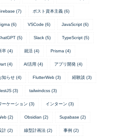
irebase
(
7
)
ポスト資本主義
(
6
)
igma
(
6
)
VSCode
(
6
)
JavaScript
(
6
)
ChatGPT
(
5
)
Slack
(
5
)
TypeScript
(
5
)
新卒
(
4
)
就活
(
4
)
Prisma
(
4
)
art
(
4
)
AI活用
(
4
)
アプリ開発
(
4
)
お知らせ
(
4
)
FlutterWeb
(
3
)
経験談
(
3
)
estJS
(
3
)
tailwindcss
(
3
)
ワーケーション
(
3
)
インターン
(
3
)
Web
(
2
)
Obsidian
(
2
)
Supabase
(
2
)
設計
(
2
)
線型計画法
(
2
)
事例
(
2
)