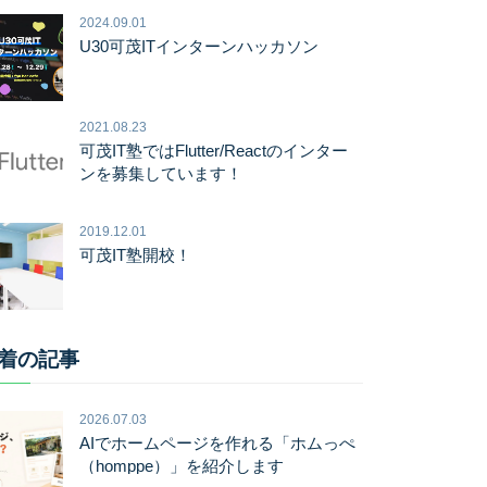
2024.09.01
U30可茂ITインターンハッカソン
2021.08.23
可茂IT塾ではFlutter/Reactのインター
ンを募集しています！
2019.12.01
可茂IT塾開校！
着の記事
2026.07.03
AIでホームページを作れる「ホムっぺ
（homppe）」を紹介します