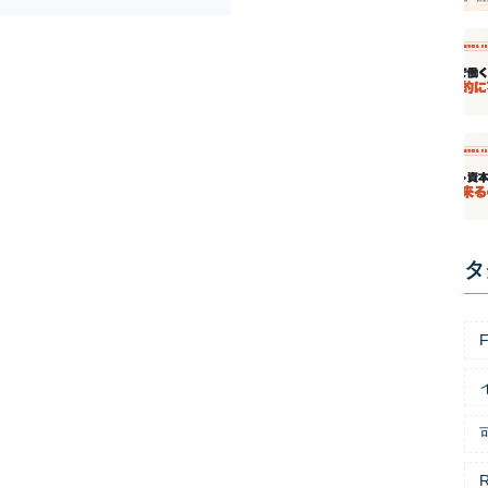
タ
F
R