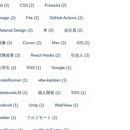
it
(
2
)
CSS
(
2
)
Freezed
(
2
)
mage
(
2
)
File
(
2
)
GitHub Actions
(
2
)
aterial Design
(
2
)
本
(
2
)
会社員
(
2
)
画像
(
2
)
Cursor
(
2
)
Mac
(
2
)
iOS
(
2
)
業務改善
(
2
)
React Hooks
(
2
)
社会人
(
2
)
大学生
(
2
)
RSS
(
1
)
Google
(
1
)
CodeRunner
(
1
)
vibe-kanban
(
1
)
NotebookLM
(
1
)
個人開発
(
1
)
SVG
(
1
)
ndroid
(
1
)
Unity
(
1
)
WebView
(
1
)
witter
(
1
)
フルリモート
(
1
)