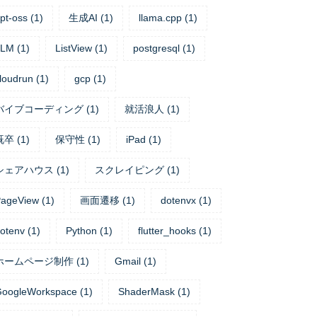
pt-oss
(
1
)
生成AI
(
1
)
llama.cpp
(
1
)
LLM
(
1
)
ListView
(
1
)
postgresql
(
1
)
loudrun
(
1
)
gcp
(
1
)
バイブコーディング
(
1
)
就活浪人
(
1
)
既卒
(
1
)
保守性
(
1
)
iPad
(
1
)
シェアハウス
(
1
)
スクレイピング
(
1
)
ageView
(
1
)
画面遷移
(
1
)
dotenvx
(
1
)
otenv
(
1
)
Python
(
1
)
flutter_hooks
(
1
)
ホームページ制作
(
1
)
Gmail
(
1
)
oogleWorkspace
(
1
)
ShaderMask
(
1
)