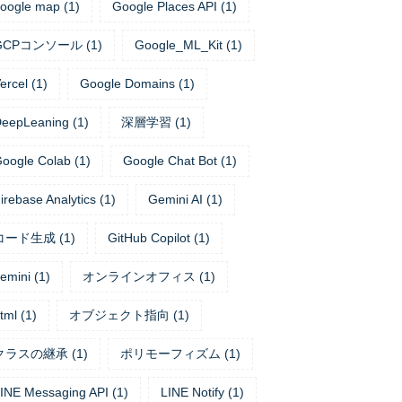
oogle map
(
1
)
Google Places API
(
1
)
GCPコンソール
(
1
)
Google_ML_Kit
(
1
)
ercel
(
1
)
Google Domains
(
1
)
eepLeaning
(
1
)
深層学習
(
1
)
oogle Colab
(
1
)
Google Chat Bot
(
1
)
irebase Analytics
(
1
)
Gemini AI
(
1
)
コード生成
(
1
)
GitHub Copilot
(
1
)
emini
(
1
)
オンラインオフィス
(
1
)
tml
(
1
)
オブジェクト指向
(
1
)
クラスの継承
(
1
)
ポリモーフィズム
(
1
)
INE Messaging API
(
1
)
LINE Notify
(
1
)