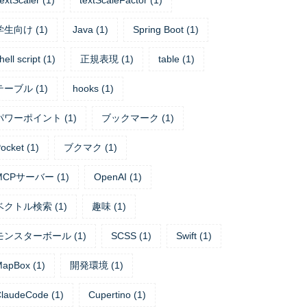
extScaler
(
1
)
textScaleFactor
(
1
)
学生向け
(
1
)
Java
(
1
)
Spring Boot
(
1
)
hell script
(
1
)
正規表現
(
1
)
table
(
1
)
テーブル
(
1
)
hooks
(
1
)
パワーポイント
(
1
)
ブックマーク
(
1
)
ocket
(
1
)
ブクマク
(
1
)
MCPサーバー
(
1
)
OpenAI
(
1
)
ベクトル検索
(
1
)
趣味
(
1
)
モンスターボール
(
1
)
SCSS
(
1
)
Swift
(
1
)
MapBox
(
1
)
開発環境
(
1
)
laudeCode
(
1
)
Cupertino
(
1
)