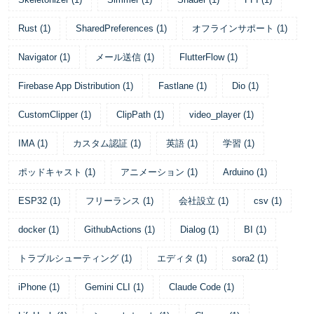
Rust
(
1
)
SharedPreferences
(
1
)
オフラインサポート
(
1
)
Navigator
(
1
)
メール送信
(
1
)
FlutterFlow
(
1
)
Firebase App Distribution
(
1
)
Fastlane
(
1
)
Dio
(
1
)
CustomClipper
(
1
)
ClipPath
(
1
)
video_player
(
1
)
IMA
(
1
)
カスタム認証
(
1
)
英語
(
1
)
学習
(
1
)
ポッドキャスト
(
1
)
アニメーション
(
1
)
Arduino
(
1
)
ESP32
(
1
)
フリーランス
(
1
)
会社設立
(
1
)
csv
(
1
)
docker
(
1
)
GithubActions
(
1
)
Dialog
(
1
)
BI
(
1
)
トラブルシューティング
(
1
)
エディタ
(
1
)
sora2
(
1
)
iPhone
(
1
)
Gemini CLI
(
1
)
Claude Code
(
1
)