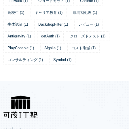
LifeHack
(
1
)
ショートカット
(
1
)
Chrome
(
1
)
高校生
(
1
)
キャリア教育
(
1
)
非同期処理
(
1
)
生体認証
(
1
)
BackdropFilter
(
1
)
レビュー
(
1
)
Antigravity
(
1
)
getAuth
(
1
)
クローズドテスト
(
1
)
PlayConsole
(
1
)
Algolia
(
1
)
コスト削減
(
1
)
コンサルティング
(
1
)
Symbol
(
1
)