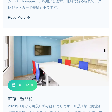
ムッペ・homppe）」を紹介します。無料で始められて、ク
レジットカード登録も不要です。
Read More
2019.12.01
可茂IT塾開校！
2020年1月から可茂IT塾がはじまります！可茂IT塾は美濃加