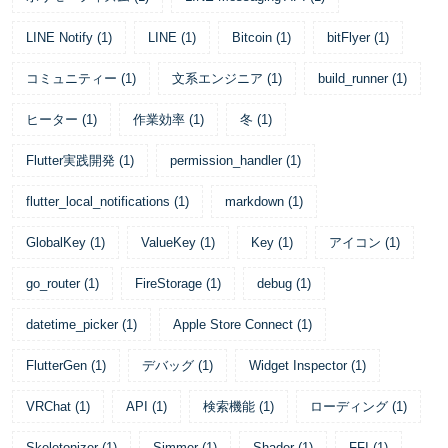
LINE Notify
(
1
)
LINE
(
1
)
Bitcoin
(
1
)
bitFlyer
(
1
)
コミュニティー
(
1
)
文系エンジニア
(
1
)
build_runner
(
1
)
ヒーター
(
1
)
作業効率
(
1
)
冬
(
1
)
Flutter実践開発
(
1
)
permission_handler
(
1
)
flutter_local_notifications
(
1
)
markdown
(
1
)
GlobalKey
(
1
)
ValueKey
(
1
)
Key
(
1
)
アイコン
(
1
)
go_router
(
1
)
FireStorage
(
1
)
debug
(
1
)
datetime_picker
(
1
)
Apple Store Connect
(
1
)
FlutterGen
(
1
)
デバッグ
(
1
)
Widget Inspector
(
1
)
VRChat
(
1
)
API
(
1
)
検索機能
(
1
)
ローディング
(
1
)
Skeletonizer
(
1
)
Simmer
(
1
)
Shader
(
1
)
FFI
(
1
)