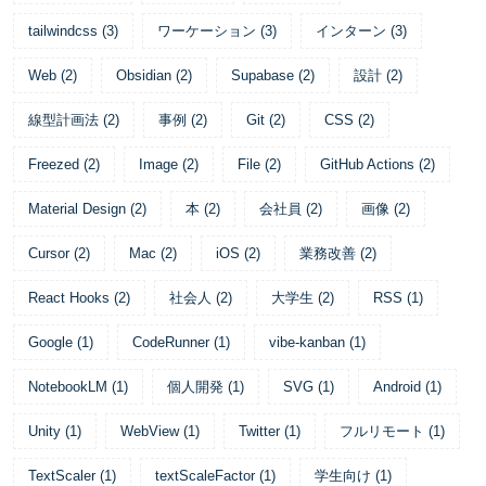
tailwindcss
(
3
)
ワーケーション
(
3
)
インターン
(
3
)
Web
(
2
)
Obsidian
(
2
)
Supabase
(
2
)
設計
(
2
)
線型計画法
(
2
)
事例
(
2
)
Git
(
2
)
CSS
(
2
)
Freezed
(
2
)
Image
(
2
)
File
(
2
)
GitHub Actions
(
2
)
Material Design
(
2
)
本
(
2
)
会社員
(
2
)
画像
(
2
)
Cursor
(
2
)
Mac
(
2
)
iOS
(
2
)
業務改善
(
2
)
React Hooks
(
2
)
社会人
(
2
)
大学生
(
2
)
RSS
(
1
)
Google
(
1
)
CodeRunner
(
1
)
vibe-kanban
(
1
)
NotebookLM
(
1
)
個人開発
(
1
)
SVG
(
1
)
Android
(
1
)
Unity
(
1
)
WebView
(
1
)
Twitter
(
1
)
フルリモート
(
1
)
TextScaler
(
1
)
textScaleFactor
(
1
)
学生向け
(
1
)