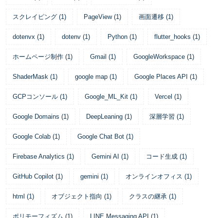
スクレイピング
(
1
)
PageView
(
1
)
画面遷移
(
1
)
dotenvx
(
1
)
dotenv
(
1
)
Python
(
1
)
flutter_hooks
(
1
)
ホームページ制作
(
1
)
Gmail
(
1
)
GoogleWorkspace
(
1
)
ShaderMask
(
1
)
google map
(
1
)
Google Places API
(
1
)
GCPコンソール
(
1
)
Google_ML_Kit
(
1
)
Vercel
(
1
)
Google Domains
(
1
)
DeepLeaning
(
1
)
深層学習
(
1
)
Google Colab
(
1
)
Google Chat Bot
(
1
)
Firebase Analytics
(
1
)
Gemini AI
(
1
)
コード生成
(
1
)
GitHub Copilot
(
1
)
gemini
(
1
)
オンラインオフィス
(
1
)
html
(
1
)
オブジェクト指向
(
1
)
クラスの継承
(
1
)
ポリモーフィズム
(
1
)
LINE Messaging API
(
1
)