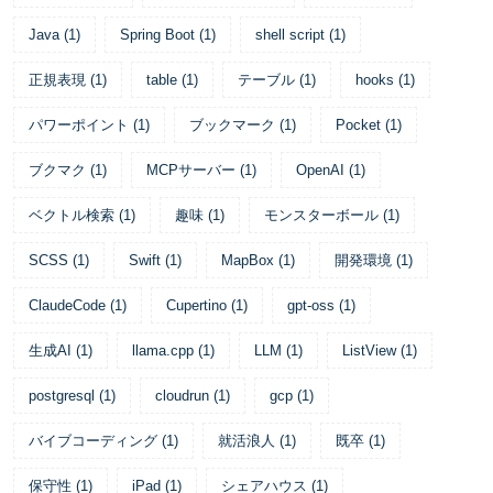
Java
(
1
)
Spring Boot
(
1
)
shell script
(
1
)
正規表現
(
1
)
table
(
1
)
テーブル
(
1
)
hooks
(
1
)
パワーポイント
(
1
)
ブックマーク
(
1
)
Pocket
(
1
)
ブクマク
(
1
)
MCPサーバー
(
1
)
OpenAI
(
1
)
ベクトル検索
(
1
)
趣味
(
1
)
モンスターボール
(
1
)
SCSS
(
1
)
Swift
(
1
)
MapBox
(
1
)
開発環境
(
1
)
ClaudeCode
(
1
)
Cupertino
(
1
)
gpt-oss
(
1
)
生成AI
(
1
)
llama.cpp
(
1
)
LLM
(
1
)
ListView
(
1
)
postgresql
(
1
)
cloudrun
(
1
)
gcp
(
1
)
バイブコーディング
(
1
)
就活浪人
(
1
)
既卒
(
1
)
保守性
(
1
)
iPad
(
1
)
シェアハウス
(
1
)