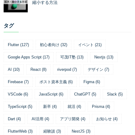
縮小する方法
タグ
Flutter
(
127
)
初心者向け
(
32
)
イベント
(
21
)
Google Apps Script
(
17
)
可茂IT塾
(
13
)
Nextjs
(
13
)
AI
(
10
)
React
(
8
)
riverpod
(
7
)
デザイン
(
7
)
Firebase
(
7
)
ポスト資本主義
(
6
)
Figma
(
6
)
VSCode
(
6
)
JavaScript
(
6
)
ChatGPT
(
5
)
Slack
(
5
)
TypeScript
(
5
)
新卒
(
4
)
就活
(
4
)
Prisma
(
4
)
Dart
(
4
)
AI活用
(
4
)
アプリ開発
(
4
)
お知らせ
(
4
)
FlutterWeb
(
3
)
経験談
(
3
)
NestJS
(
3
)