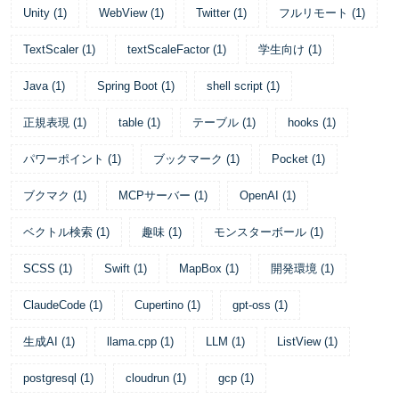
Unity
(
1
)
WebView
(
1
)
Twitter
(
1
)
フルリモート
(
1
)
TextScaler
(
1
)
textScaleFactor
(
1
)
学生向け
(
1
)
Java
(
1
)
Spring Boot
(
1
)
shell script
(
1
)
正規表現
(
1
)
table
(
1
)
テーブル
(
1
)
hooks
(
1
)
パワーポイント
(
1
)
ブックマーク
(
1
)
Pocket
(
1
)
ブクマク
(
1
)
MCPサーバー
(
1
)
OpenAI
(
1
)
ベクトル検索
(
1
)
趣味
(
1
)
モンスターボール
(
1
)
SCSS
(
1
)
Swift
(
1
)
MapBox
(
1
)
開発環境
(
1
)
ClaudeCode
(
1
)
Cupertino
(
1
)
gpt-oss
(
1
)
生成AI
(
1
)
llama.cpp
(
1
)
LLM
(
1
)
ListView
(
1
)
postgresql
(
1
)
cloudrun
(
1
)
gcp
(
1
)