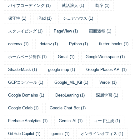
バイブコーディング
(
1
)
就活浪人
(
1
)
既卒
(
1
)
保守性
(
1
)
iPad
(
1
)
シェアハウス
(
1
)
スクレイピング
(
1
)
PageView
(
1
)
画面遷移
(
1
)
dotenvx
(
1
)
dotenv
(
1
)
Python
(
1
)
flutter_hooks
(
1
)
ホームページ制作
(
1
)
Gmail
(
1
)
GoogleWorkspace
(
1
)
ShaderMask
(
1
)
google map
(
1
)
Google Places API
(
1
)
GCPコンソール
(
1
)
Google_ML_Kit
(
1
)
Vercel
(
1
)
Google Domains
(
1
)
DeepLeaning
(
1
)
深層学習
(
1
)
Google Colab
(
1
)
Google Chat Bot
(
1
)
Firebase Analytics
(
1
)
Gemini AI
(
1
)
コード生成
(
1
)
GitHub Copilot
(
1
)
gemini
(
1
)
オンラインオフィス
(
1
)