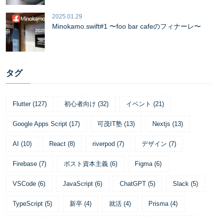
2025.01.29
Minokamo.swift#1 〜foo bar cafeのフィナーレ〜
タグ
Flutter
(
127
)
初心者向け
(
32
)
イベント
(
21
)
Google Apps Script
(
17
)
可茂IT塾
(
13
)
Nextjs
(
13
)
AI
(
10
)
React
(
8
)
riverpod
(
7
)
デザイン
(
7
)
Firebase
(
7
)
ポスト資本主義
(
6
)
Figma
(
6
)
VSCode
(
6
)
JavaScript
(
6
)
ChatGPT
(
5
)
Slack
(
5
)
TypeScript
(
5
)
新卒
(
4
)
就活
(
4
)
Prisma
(
4
)