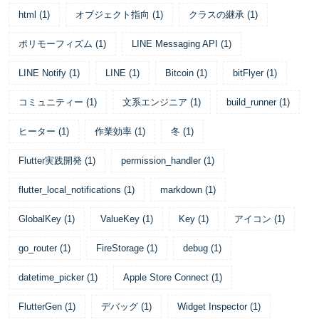
html
(
1
)
オブジェクト指向
(
1
)
クラスの継承
(
1
)
ポリモーフィズム
(
1
)
LINE Messaging API
(
1
)
LINE Notify
(
1
)
LINE
(
1
)
Bitcoin
(
1
)
bitFlyer
(
1
)
コミュニティー
(
1
)
文系エンジニア
(
1
)
build_runner
(
1
)
ヒーター
(
1
)
作業効率
(
1
)
冬
(
1
)
Flutter実践開発
(
1
)
permission_handler
(
1
)
flutter_local_notifications
(
1
)
markdown
(
1
)
GlobalKey
(
1
)
ValueKey
(
1
)
Key
(
1
)
アイコン
(
1
)
go_router
(
1
)
FireStorage
(
1
)
debug
(
1
)
datetime_picker
(
1
)
Apple Store Connect
(
1
)
FlutterGen
(
1
)
デバッグ
(
1
)
Widget Inspector
(
1
)