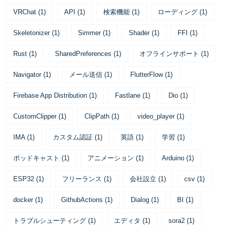
VRChat
(
1
)
API
(
1
)
検索機能
(
1
)
ローディング
(
1
)
Skeletonizer
(
1
)
Simmer
(
1
)
Shader
(
1
)
FFI
(
1
)
Rust
(
1
)
SharedPreferences
(
1
)
オフラインサポート
(
1
)
Navigator
(
1
)
メール送信
(
1
)
FlutterFlow
(
1
)
Firebase App Distribution
(
1
)
Fastlane
(
1
)
Dio
(
1
)
CustomClipper
(
1
)
ClipPath
(
1
)
video_player
(
1
)
IMA
(
1
)
カスタム認証
(
1
)
英語
(
1
)
学習
(
1
)
ポッドキャスト
(
1
)
アニメーション
(
1
)
Arduino
(
1
)
ESP32
(
1
)
フリーランス
(
1
)
会社設立
(
1
)
csv
(
1
)
docker
(
1
)
GithubActions
(
1
)
Dialog
(
1
)
BI
(
1
)
トラブルシューティング
(
1
)
エディタ
(
1
)
sora2
(
1
)