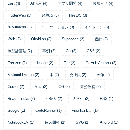
Dart
(
4
)
AI活用
(
4
)
アプリ開発
(
4
)
お知らせ
(
4
)
FlutterWeb
(
3
)
経験談
(
3
)
NestJS
(
3
)
tailwindcss
(
3
)
ワーケーション
(
3
)
インターン
(
3
)
Web
(
2
)
Obsidian
(
2
)
Supabase
(
2
)
設計
(
2
)
線型計画法
(
2
)
事例
(
2
)
Git
(
2
)
CSS
(
2
)
Freezed
(
2
)
Image
(
2
)
File
(
2
)
GitHub Actions
(
2
)
Material Design
(
2
)
本
(
2
)
会社員
(
2
)
画像
(
2
)
Cursor
(
2
)
Mac
(
2
)
iOS
(
2
)
業務改善
(
2
)
React Hooks
(
2
)
社会人
(
2
)
大学生
(
2
)
RSS
(
1
)
Google
(
1
)
CodeRunner
(
1
)
vibe-kanban
(
1
)
NotebookLM
(
1
)
個人開発
(
1
)
SVG
(
1
)
Android
(
1
)