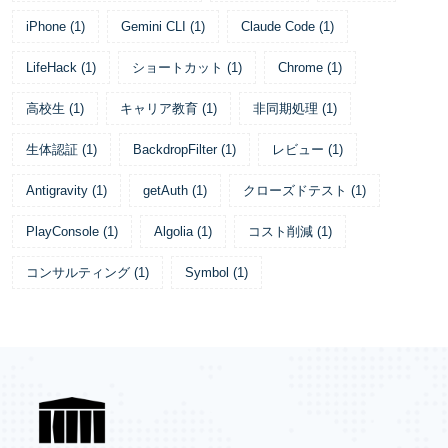
iPhone
(
1
)
Gemini CLI
(
1
)
Claude Code
(
1
)
LifeHack
(
1
)
ショートカット
(
1
)
Chrome
(
1
)
高校生
(
1
)
キャリア教育
(
1
)
非同期処理
(
1
)
生体認証
(
1
)
BackdropFilter
(
1
)
レビュー
(
1
)
Antigravity
(
1
)
getAuth
(
1
)
クローズドテスト
(
1
)
PlayConsole
(
1
)
Algolia
(
1
)
コスト削減
(
1
)
コンサルティング
(
1
)
Symbol
(
1
)