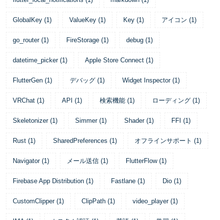
GlobalKey
(
1
)
ValueKey
(
1
)
Key
(
1
)
アイコン
(
1
)
go_router
(
1
)
FireStorage
(
1
)
debug
(
1
)
datetime_picker
(
1
)
Apple Store Connect
(
1
)
FlutterGen
(
1
)
デバッグ
(
1
)
Widget Inspector
(
1
)
VRChat
(
1
)
API
(
1
)
検索機能
(
1
)
ローディング
(
1
)
Skeletonizer
(
1
)
Simmer
(
1
)
Shader
(
1
)
FFI
(
1
)
Rust
(
1
)
SharedPreferences
(
1
)
オフラインサポート
(
1
)
Navigator
(
1
)
メール送信
(
1
)
FlutterFlow
(
1
)
Firebase App Distribution
(
1
)
Fastlane
(
1
)
Dio
(
1
)
CustomClipper
(
1
)
ClipPath
(
1
)
video_player
(
1
)