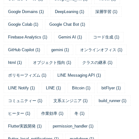
Google Domains
(
1
)
DeepLeaning
(
1
)
深層学習
(
1
)
Google Colab
(
1
)
Google Chat Bot
(
1
)
Firebase Analytics
(
1
)
Gemini AI
(
1
)
コード生成
(
1
)
GitHub Copilot
(
1
)
gemini
(
1
)
オンラインオフィス
(
1
)
html
(
1
)
オブジェクト指向
(
1
)
クラスの継承
(
1
)
ポリモーフィズム
(
1
)
LINE Messaging API
(
1
)
LINE Notify
(
1
)
LINE
(
1
)
Bitcoin
(
1
)
bitFlyer
(
1
)
コミュニティー
(
1
)
文系エンジニア
(
1
)
build_runner
(
1
)
ヒーター
(
1
)
作業効率
(
1
)
冬
(
1
)
Flutter実践開発
(
1
)
permission_handler
(
1
)
flutter_local_notifications
(
1
)
markdown
(
1
)