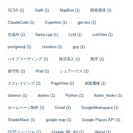
SCSS
(
1
)
Swift
(
1
)
MapBox
(
1
)
開発環境
(
1
)
ClaudeCode
(
1
)
Cupertino
(
1
)
gpt-oss
(
1
)
生成AI
(
1
)
llama.cpp
(
1
)
LLM
(
1
)
ListView
(
1
)
postgresql
(
1
)
cloudrun
(
1
)
gcp
(
1
)
バイブコーディング
(
1
)
就活浪人
(
1
)
既卒
(
1
)
保守性
(
1
)
iPad
(
1
)
シェアハウス
(
1
)
スクレイピング
(
1
)
PageView
(
1
)
画面遷移
(
1
)
dotenvx
(
1
)
dotenv
(
1
)
Python
(
1
)
flutter_hooks
(
1
)
ホームページ制作
(
1
)
Gmail
(
1
)
GoogleWorkspace
(
1
)
ShaderMask
(
1
)
google map
(
1
)
Google Places API
(
1
)
GCPコンソール
(
1
)
Google_ML_Kit
(
1
)
Vercel
(
1
)