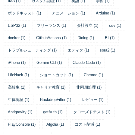
IMA
(
1
)
カスタム認証
(
1
)
英語
(
1
)
学習
(
1
)
ポッドキャスト
(
1
)
アニメーション
(
1
)
Arduino
(
1
)
ESP32
(
1
)
フリーランス
(
1
)
会社設立
(
1
)
csv
(
1
)
docker
(
1
)
GithubActions
(
1
)
Dialog
(
1
)
BI
(
1
)
トラブルシューティング
(
1
)
エディタ
(
1
)
sora2
(
1
)
iPhone
(
1
)
Gemini CLI
(
1
)
Claude Code
(
1
)
LifeHack
(
1
)
ショートカット
(
1
)
Chrome
(
1
)
高校生
(
1
)
キャリア教育
(
1
)
非同期処理
(
1
)
生体認証
(
1
)
BackdropFilter
(
1
)
レビュー
(
1
)
Antigravity
(
1
)
getAuth
(
1
)
クローズドテスト
(
1
)
PlayConsole
(
1
)
Algolia
(
1
)
コスト削減
(
1
)