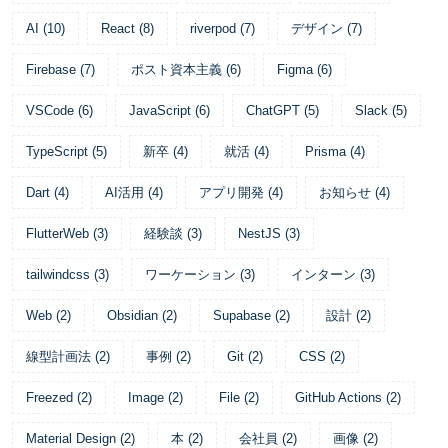
AI
(
10
)
React
(
8
)
riverpod
(
7
)
デザイン
(
7
)
Firebase
(
7
)
ポスト資本主義
(
6
)
Figma
(
6
)
VSCode
(
6
)
JavaScript
(
6
)
ChatGPT
(
5
)
Slack
(
5
)
TypeScript
(
5
)
新卒
(
4
)
就活
(
4
)
Prisma
(
4
)
Dart
(
4
)
AI活用
(
4
)
アプリ開発
(
4
)
お知らせ
(
4
)
FlutterWeb
(
3
)
経験談
(
3
)
NestJS
(
3
)
tailwindcss
(
3
)
ワーケーション
(
3
)
インターン
(
3
)
Web
(
2
)
Obsidian
(
2
)
Supabase
(
2
)
設計
(
2
)
線型計画法
(
2
)
事例
(
2
)
Git
(
2
)
CSS
(
2
)
Freezed
(
2
)
Image
(
2
)
File
(
2
)
GitHub Actions
(
2
)
Material Design
(
2
)
本
(
2
)
会社員
(
2
)
画像
(
2
)