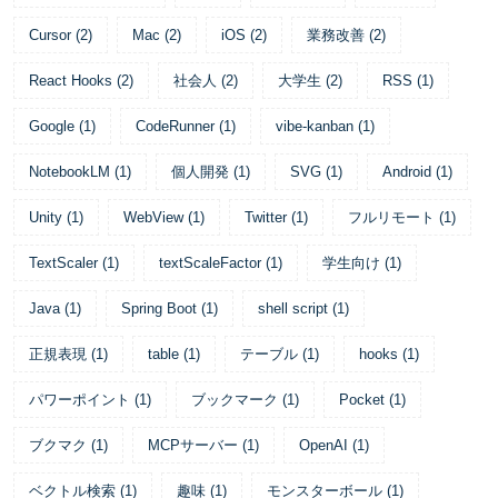
Cursor
(
2
)
Mac
(
2
)
iOS
(
2
)
業務改善
(
2
)
React Hooks
(
2
)
社会人
(
2
)
大学生
(
2
)
RSS
(
1
)
Google
(
1
)
CodeRunner
(
1
)
vibe-kanban
(
1
)
NotebookLM
(
1
)
個人開発
(
1
)
SVG
(
1
)
Android
(
1
)
Unity
(
1
)
WebView
(
1
)
Twitter
(
1
)
フルリモート
(
1
)
TextScaler
(
1
)
textScaleFactor
(
1
)
学生向け
(
1
)
Java
(
1
)
Spring Boot
(
1
)
shell script
(
1
)
正規表現
(
1
)
table
(
1
)
テーブル
(
1
)
hooks
(
1
)
パワーポイント
(
1
)
ブックマーク
(
1
)
Pocket
(
1
)
ブクマク
(
1
)
MCPサーバー
(
1
)
OpenAI
(
1
)
ベクトル検索
(
1
)
趣味
(
1
)
モンスターボール
(
1
)