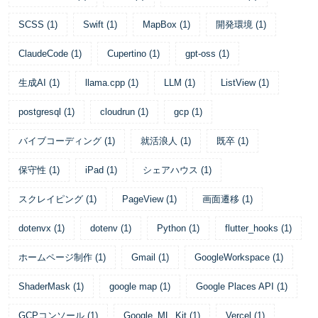
SCSS
(
1
)
Swift
(
1
)
MapBox
(
1
)
開発環境
(
1
)
ClaudeCode
(
1
)
Cupertino
(
1
)
gpt-oss
(
1
)
生成AI
(
1
)
llama.cpp
(
1
)
LLM
(
1
)
ListView
(
1
)
postgresql
(
1
)
cloudrun
(
1
)
gcp
(
1
)
バイブコーディング
(
1
)
就活浪人
(
1
)
既卒
(
1
)
保守性
(
1
)
iPad
(
1
)
シェアハウス
(
1
)
スクレイピング
(
1
)
PageView
(
1
)
画面遷移
(
1
)
dotenvx
(
1
)
dotenv
(
1
)
Python
(
1
)
flutter_hooks
(
1
)
ホームページ制作
(
1
)
Gmail
(
1
)
GoogleWorkspace
(
1
)
ShaderMask
(
1
)
google map
(
1
)
Google Places API
(
1
)
GCPコンソール
(
1
)
Google_ML_Kit
(
1
)
Vercel
(
1
)