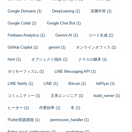
Google Domains
(
1
)
DeepLeaning
(
1
)
深層学習
(
1
)
Google Colab
(
1
)
Google Chat Bot
(
1
)
Firebase Analytics
(
1
)
Gemini AI
(
1
)
コード生成
(
1
)
GitHub Copilot
(
1
)
gemini
(
1
)
オンラインオフィス
(
1
)
html
(
1
)
オブジェクト指向
(
1
)
クラスの継承
(
1
)
ポリモーフィズム
(
1
)
LINE Messaging API
(
1
)
LINE Notify
(
1
)
LINE
(
1
)
Bitcoin
(
1
)
bitFlyer
(
1
)
コミュニティー
(
1
)
文系エンジニア
(
1
)
build_runner
(
1
)
ヒーター
(
1
)
作業効率
(
1
)
冬
(
1
)
Flutter実践開発
(
1
)
permission_handler
(
1
)
flutter_local_notifications
(
1
)
markdown
(
1
)