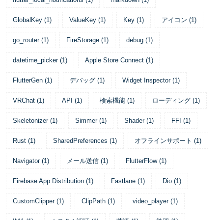
GlobalKey
(
1
)
ValueKey
(
1
)
Key
(
1
)
アイコン
(
1
)
go_router
(
1
)
FireStorage
(
1
)
debug
(
1
)
datetime_picker
(
1
)
Apple Store Connect
(
1
)
FlutterGen
(
1
)
デバッグ
(
1
)
Widget Inspector
(
1
)
VRChat
(
1
)
API
(
1
)
検索機能
(
1
)
ローディング
(
1
)
Skeletonizer
(
1
)
Simmer
(
1
)
Shader
(
1
)
FFI
(
1
)
Rust
(
1
)
SharedPreferences
(
1
)
オフラインサポート
(
1
)
Navigator
(
1
)
メール送信
(
1
)
FlutterFlow
(
1
)
Firebase App Distribution
(
1
)
Fastlane
(
1
)
Dio
(
1
)
CustomClipper
(
1
)
ClipPath
(
1
)
video_player
(
1
)