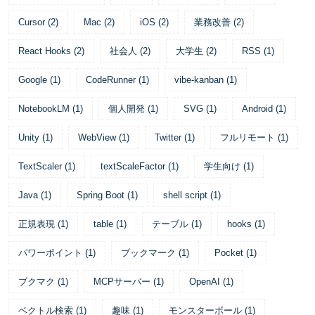
Cursor
(
2
)
Mac
(
2
)
iOS
(
2
)
業務改善
(
2
)
React Hooks
(
2
)
社会人
(
2
)
大学生
(
2
)
RSS
(
1
)
Google
(
1
)
CodeRunner
(
1
)
vibe-kanban
(
1
)
NotebookLM
(
1
)
個人開発
(
1
)
SVG
(
1
)
Android
(
1
)
Unity
(
1
)
WebView
(
1
)
Twitter
(
1
)
フルリモート
(
1
)
TextScaler
(
1
)
textScaleFactor
(
1
)
学生向け
(
1
)
Java
(
1
)
Spring Boot
(
1
)
shell script
(
1
)
正規表現
(
1
)
table
(
1
)
テーブル
(
1
)
hooks
(
1
)
パワーポイント
(
1
)
ブックマーク
(
1
)
Pocket
(
1
)
ブクマク
(
1
)
MCPサーバー
(
1
)
OpenAI
(
1
)
ベクトル検索
(
1
)
趣味
(
1
)
モンスターボール
(
1
)