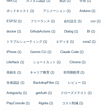
IMA
(
1
)
カスタム認証
(
1
)
英語
(
1
)
学習
(
1
)
ポッドキャスト
(
1
)
アニメーション
(
1
)
Arduino
(
1
)
ESP32
(
1
)
フリーランス
(
1
)
会社設立
(
1
)
csv
(
1
)
docker
(
1
)
GithubActions
(
1
)
Dialog
(
1
)
BI
(
1
)
トラブルシューティング
(
1
)
エディタ
(
1
)
sora2
(
1
)
iPhone
(
1
)
Gemini CLI
(
1
)
Claude Code
(
1
)
LifeHack
(
1
)
ショートカット
(
1
)
Chrome
(
1
)
高校生
(
1
)
キャリア教育
(
1
)
非同期処理
(
1
)
生体認証
(
1
)
BackdropFilter
(
1
)
レビュー
(
1
)
Antigravity
(
1
)
getAuth
(
1
)
クローズドテスト
(
1
)
PlayConsole
(
1
)
Algolia
(
1
)
コスト削減
(
1
)