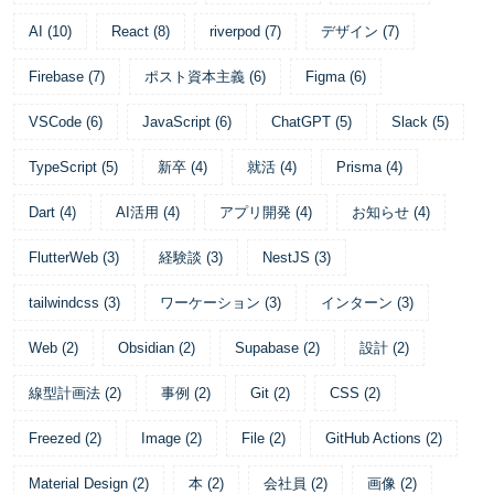
AI
(
10
)
React
(
8
)
riverpod
(
7
)
デザイン
(
7
)
Firebase
(
7
)
ポスト資本主義
(
6
)
Figma
(
6
)
VSCode
(
6
)
JavaScript
(
6
)
ChatGPT
(
5
)
Slack
(
5
)
TypeScript
(
5
)
新卒
(
4
)
就活
(
4
)
Prisma
(
4
)
Dart
(
4
)
AI活用
(
4
)
アプリ開発
(
4
)
お知らせ
(
4
)
FlutterWeb
(
3
)
経験談
(
3
)
NestJS
(
3
)
tailwindcss
(
3
)
ワーケーション
(
3
)
インターン
(
3
)
Web
(
2
)
Obsidian
(
2
)
Supabase
(
2
)
設計
(
2
)
線型計画法
(
2
)
事例
(
2
)
Git
(
2
)
CSS
(
2
)
Freezed
(
2
)
Image
(
2
)
File
(
2
)
GitHub Actions
(
2
)
Material Design
(
2
)
本
(
2
)
会社員
(
2
)
画像
(
2
)