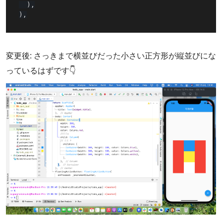
)
,
)
,
変更後: さっきまで横並びだった小さい正方形が縦並びにな
っているはずです👇