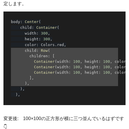
定します。
body
:
Center
(
    child
:
Container
(
      width
:
300
,
      height
:
300
,
      color
:
 Colors
.
red
,
      child
:
Row
(
        children
:
[
Container
(
width
:
100
,
 height
:
100
,
 color
:
Container
(
width
:
100
,
 height
:
100
,
 color
:
Container
(
width
:
100
,
 height
:
100
,
 color
:
]
,
)
,
)
,
)
,
変更後: 100×100の正方形が横に三つ並んでいるはずです
👇