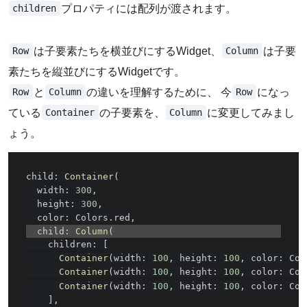
children
プロパティには配列が渡されます。
Row
Column
は子要素たちを横並びにするWidget、
は子要
素たちを縦並びにするWidgetです。
Row
Column
Row
と
の違いを理解するために、 今
になっ
Container
Column
ている
の子要素を、
に変更してみまし
ょう。
child
:
Container
(
  width
:
300
,
  height
:
300
,
  color
:
 Colors
.
red
,
  child
:
Column
(
    children
:
[
Container
(
width
:
100
,
 height
:
100
,
 color
:
 Col
Container
(
width
:
100
,
 height
:
100
,
 color
:
 Col
Container
(
width
:
100
,
 height
:
100
,
 color
:
 Col
]
,