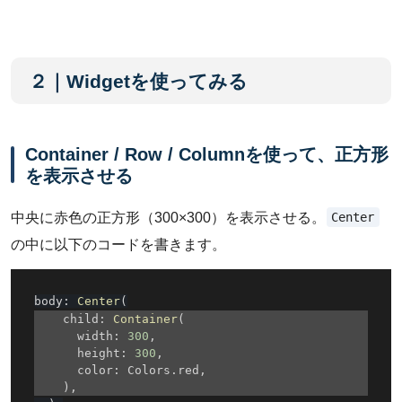
２｜Widgetを使ってみる
Container / Row / Columnを使って、正方形
を表示させる
Center
中央に赤色の正方形（300×300）を表示させる。
の中に以下のコードを書きます。
body
:
Center
(
    child
:
Container
(
      width
:
300
,
      height
:
300
,
      color
:
 Colors
.
red
,
)
,