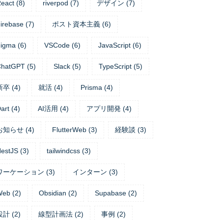
eact
(
8
)
riverpod
(
7
)
デザイン
(
7
)
irebase
(
7
)
ポスト資本主義
(
6
)
igma
(
6
)
VSCode
(
6
)
JavaScript
(
6
)
ChatGPT
(
5
)
Slack
(
5
)
TypeScript
(
5
)
新卒
(
4
)
就活
(
4
)
Prisma
(
4
)
art
(
4
)
AI活用
(
4
)
アプリ開発
(
4
)
お知らせ
(
4
)
FlutterWeb
(
3
)
経験談
(
3
)
estJS
(
3
)
tailwindcss
(
3
)
ワーケーション
(
3
)
インターン
(
3
)
Web
(
2
)
Obsidian
(
2
)
Supabase
(
2
)
設計
(
2
)
線型計画法
(
2
)
事例
(
2
)