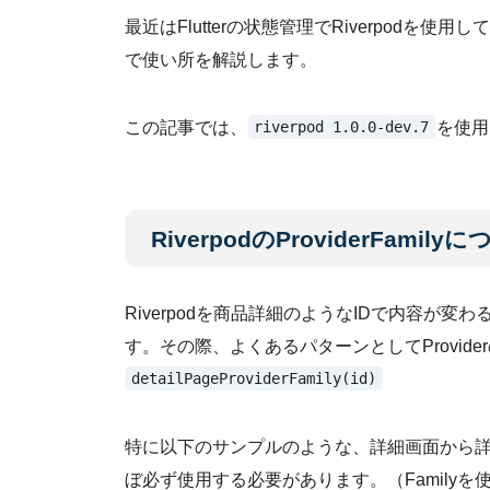
最近はFlutterの状態管理でRiverpodを使用して
で使い所を解説します。
riverpod 1.0.0-dev.7
この記事では、
を使用
RiverpodのProviderFamily
Riverpodを商品詳細のようなIDで内容が変わ
す。その際、よくあるパターンとしてProvide
detailPageProviderFamily(id)
特に以下のサンプルのような、詳細画面から詳細画
ぼ必ず使用する必要があります。（Familyを使