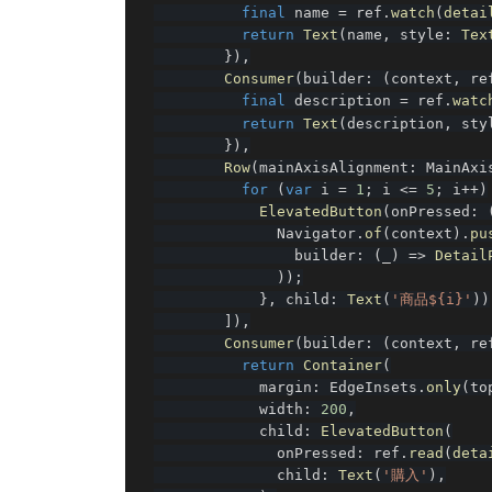
final
 name 
=
 ref
.
watch
(
detai
return
Text
(
name
,
 style
:
Tex
}
)
,
Consumer
(
builder
:
(
context
,
 re
final
 description 
=
 ref
.
watc
return
Text
(
description
,
 sty
}
)
,
Row
(
mainAxisAlignment
:
 MainAxi
for
(
var
 i 
=
1
;
 i 
<=
5
;
 i
++
)
ElevatedButton
(
onPressed
:
              Navigator
.
of
(
context
)
.
pu
                builder
:
(
_
)
=
>
Detail
)
)
;
}
,
 child
:
Text
(
'商品${i}'
)
)
]
)
,
Consumer
(
builder
:
(
context
,
 re
return
Container
(
            margin
:
 EdgeInsets
.
only
(
to
            width
:
200
,
            child
:
ElevatedButton
(
              onPressed
:
 ref
.
read
(
deta
              child
:
Text
(
'購入'
)
,