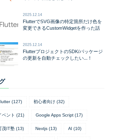
2025.12.14
FlutterでSVG画像の特定箇所だけ色を
変更できるCustomWidgetを作った話
2025.12.14
FlutterプロジェクトのSDK/パッケージ
の更新を自動チェックしたい...！
グ
lutter
(
127
)
初心者向け
(
32
)
イベント
(
21
)
Google Apps Script
(
17
)
可茂IT塾
(
13
)
Nextjs
(
13
)
AI
(
10
)