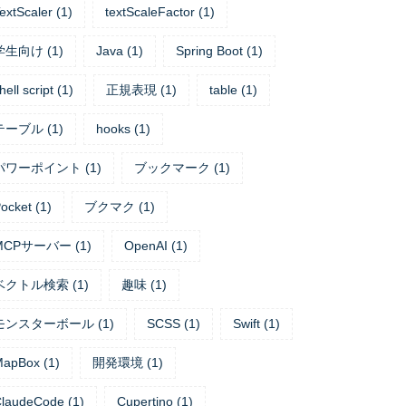
extScaler
(
1
)
textScaleFactor
(
1
)
学生向け
(
1
)
Java
(
1
)
Spring Boot
(
1
)
hell script
(
1
)
正規表現
(
1
)
table
(
1
)
テーブル
(
1
)
hooks
(
1
)
パワーポイント
(
1
)
ブックマーク
(
1
)
ocket
(
1
)
ブクマク
(
1
)
MCPサーバー
(
1
)
OpenAI
(
1
)
ベクトル検索
(
1
)
趣味
(
1
)
モンスターボール
(
1
)
SCSS
(
1
)
Swift
(
1
)
MapBox
(
1
)
開発環境
(
1
)
laudeCode
(
1
)
Cupertino
(
1
)