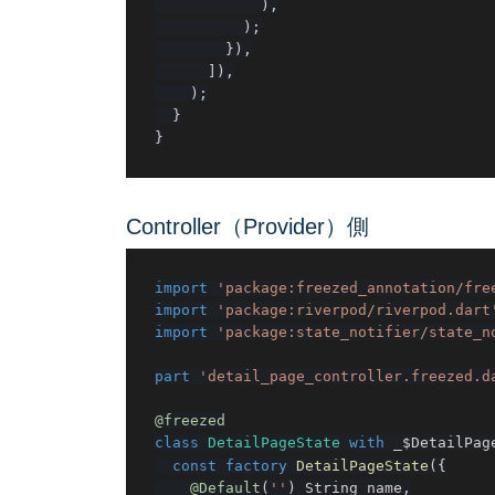
)
,
)
;
}
)
,
]
)
,
)
;
}
}
Controller（Provider）側
import
'package:freezed_annotation/fre
import
'package:riverpod/riverpod.dart
import
'package:state_notifier/state_n
part
'detail_page_controller.freezed.d
@freezed
class
DetailPageState
with
 _$DetailPag
const
factory
DetailPageState
(
{
@Default
(
''
)
 String name
,