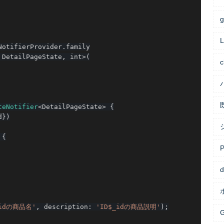
g
NotifierProvider
.
family

 DetailPageState
,
 int
>
(
c
teNotifier
<
DetailPageState
>
{
d
}
)
{
P
d
_idの商品名'
,
 description
:
'ID$_idの商品説明'
)
;
G