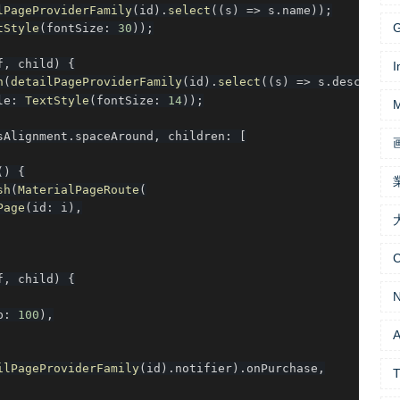
lPageProviderFamily
(
id
)
.
select
(
(
s
)
=
>
 s
.
name
)
)
;
G
tStyle
(
fontSize
:
30
)
)
;
f
,
 child
)
{
I
h
(
detailPageProviderFamily
(
id
)
.
select
(
(
s
)
=
>
 s
.
descripti
le
:
TextStyle
(
fontSize
:
14
)
)
;
M
sAlignment
.
spaceAround
,
 children
:
[
(
)
{
sh
(
MaterialPageRoute
(
Page
(
id
:
 i
)
,
f
,
 child
)
{
p
:
100
)
,
A
ilPageProviderFamily
(
id
)
.
notifier
)
.
onPurchase
,
T