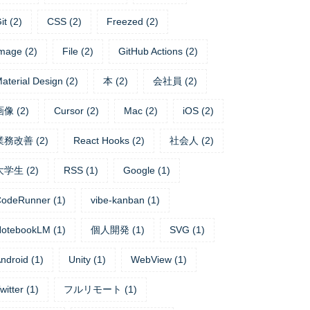
it
(
2
)
CSS
(
2
)
Freezed
(
2
)
mage
(
2
)
File
(
2
)
GitHub Actions
(
2
)
on
)
)
;
aterial Design
(
2
)
本
(
2
)
会社員
(
2
)
画像
(
2
)
Cursor
(
2
)
Mac
(
2
)
iOS
(
2
)
業務改善
(
2
)
React Hooks
(
2
)
社会人
(
2
)
大学生
(
2
)
RSS
(
1
)
Google
(
1
)
CodeRunner
(
1
)
vibe-kanban
(
1
)
NotebookLM
(
1
)
個人開発
(
1
)
SVG
(
1
)
ndroid
(
1
)
Unity
(
1
)
WebView
(
1
)
witter
(
1
)
フルリモート
(
1
)