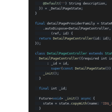
@Default
(
''
)
 String description
,
}
)
=
 _DetailPageState
;
}
final
 detailPageProviderFamily 
=
 State
.
autoDispose
<
DetailPageController
,
(
ref
,
 id
)
{
return
DetailPageController
(
id
:
 id
)
;
}
)
;
class
DetailPageController
extends
Sta
DetailPageController
(
{
required int i
:
 _id 
=
 id
,
super
(
const
DetailPageState
(
)
)
_init
(
)
;
}
final
 int _id
;
  Future
<
void
>
_init
(
)
async
{
    state 
=
 state
.
copyWith
(
name
:
'ID$
}