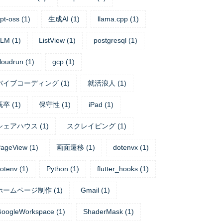
pt-oss
(
1
)
生成AI
(
1
)
llama.cpp
(
1
)
LLM
(
1
)
ListView
(
1
)
postgresql
(
1
)
loudrun
(
1
)
gcp
(
1
)
バイブコーディング
(
1
)
就活浪人
(
1
)
既卒
(
1
)
保守性
(
1
)
iPad
(
1
)
シェアハウス
(
1
)
スクレイピング
(
1
)
ageView
(
1
)
画面遷移
(
1
)
dotenvx
(
1
)
otenv
(
1
)
Python
(
1
)
flutter_hooks
(
1
)
ホームページ制作
(
1
)
Gmail
(
1
)
oogleWorkspace
(
1
)
ShaderMask
(
1
)