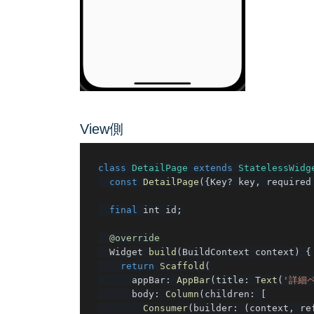
View側
class
DetailPage
extends
StatelessWidg
const
DetailPage
(
{
Key
?
 key
,
 required
final
 int id
;
@override
  Widget 
build
(
BuildContext context
)
{
return
Scaffold
(
      appBar
:
AppBar
(
title
:
Text
(
'詳細
      body
:
Column
(
children
:
[
Consumer
(
builder
:
(
context
,
 re