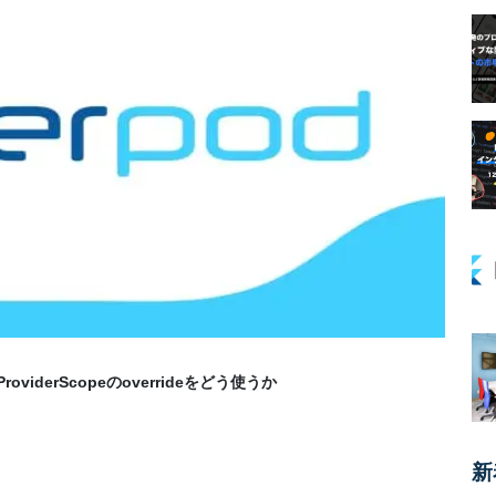
でProviderScopeのoverrideをどう使うか
新