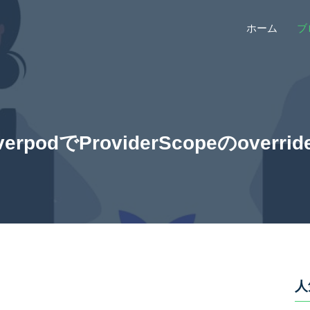
ホーム
ブ
iverpodでProviderScopeのove
人