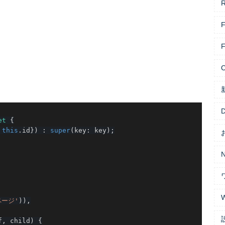
R
F
F
D
et
{
 
this
.
id
}
)
:
super
(
key
:
 key
)
;
N
ページ'
)
)
,
f
,
 child
)
{