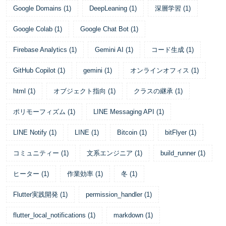
Google Domains
(
1
)
DeepLeaning
(
1
)
深層学習
(
1
)
Google Colab
(
1
)
Google Chat Bot
(
1
)
Firebase Analytics
(
1
)
Gemini AI
(
1
)
コード生成
(
1
)
GitHub Copilot
(
1
)
gemini
(
1
)
オンラインオフィス
(
1
)
html
(
1
)
オブジェクト指向
(
1
)
クラスの継承
(
1
)
ポリモーフィズム
(
1
)
LINE Messaging API
(
1
)
LINE Notify
(
1
)
LINE
(
1
)
Bitcoin
(
1
)
bitFlyer
(
1
)
コミュニティー
(
1
)
文系エンジニア
(
1
)
build_runner
(
1
)
ヒーター
(
1
)
作業効率
(
1
)
冬
(
1
)
Flutter実践開発
(
1
)
permission_handler
(
1
)
flutter_local_notifications
(
1
)
markdown
(
1
)