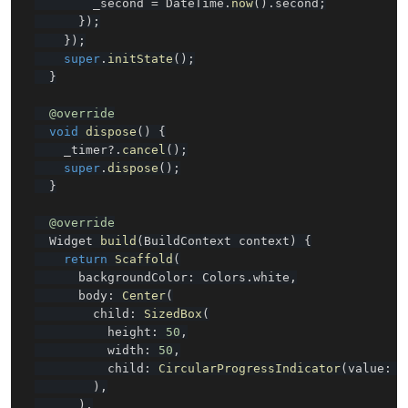
        _second 
=
 DateTime
.
now
(
)
.
second
;
}
)
;
}
)
;
super
.
initState
(
)
;
}
@override
void
dispose
(
)
{
    _timer
?
.
cancel
(
)
;
super
.
dispose
(
)
;
}
@override
  Widget 
build
(
BuildContext context
)
{
return
Scaffold
(
      backgroundColor
:
 Colors
.
white
,
      body
:
Center
(
        child
:
SizedBox
(
          height
:
50
,
          width
:
50
,
          child
:
CircularProgressIndicator
(
value
:
_
)
,
)
,