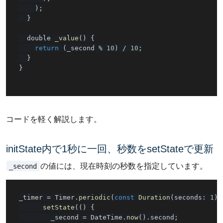
)
;
}
  double 
_value
(
)
{
return
(
_second 
%
10
)
/
10
;
}
}
コードを軽く解説します。
initState内で1秒に一回、秒数をsetStateで更新
_second
の値には、現在時刻の秒数を指定しています。
_timer 
=
 Timer
.
periodic
(
const
Duration
(
seconds
:
1
)
,
setState
(
(
)
{
        _second 
=
 DateTime
.
now
(
)
.
second
;