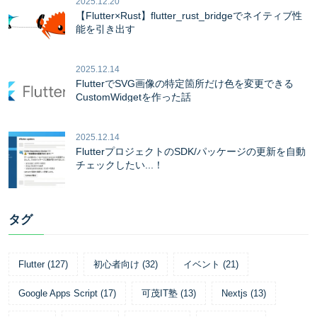
2025.12.20
【Flutter×Rust】flutter_rust_bridgeでネイティブ性
能を引き出す
2025.12.14
FlutterでSVG画像の特定箇所だけ色を変更できる
CustomWidgetを作った話
2025.12.14
FlutterプロジェクトのSDK/パッケージの更新を自動
チェックしたい...！
タグ
Flutter
(
127
)
初心者向け
(
32
)
イベント
(
21
)
Google Apps Script
(
17
)
可茂IT塾
(
13
)
Nextjs
(
13
)