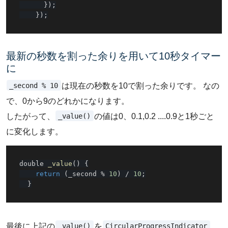
}
)
;
}
)
;
最新の秒数を割った余りを用いて10秒タイマー
に
_second % 10
は現在の秒数を10で割った余りです。 なの
で、0から9のどれかになります。
_value()
したがって、
の値は0、0.1,0.2 ....0.9と1秒ごと
に変化します。
double 
_value
(
)
{
return
(
_second 
%
10
)
/
10
;
}
_value()
CircularProgressIndicator
最後に上記の
を