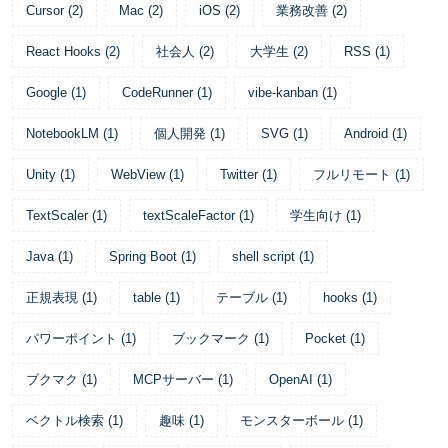
Cursor
(
2
)
Mac
(
2
)
iOS
(
2
)
業務改善
(
2
)
React Hooks
(
2
)
社会人
(
2
)
大学生
(
2
)
RSS
(
1
)
Google
(
1
)
CodeRunner
(
1
)
vibe-kanban
(
1
)
NotebookLM
(
1
)
個人開発
(
1
)
SVG
(
1
)
Android
(
1
)
Unity
(
1
)
WebView
(
1
)
Twitter
(
1
)
フルリモート
(
1
)
TextScaler
(
1
)
textScaleFactor
(
1
)
学生向け
(
1
)
Java
(
1
)
Spring Boot
(
1
)
shell script
(
1
)
正規表現
(
1
)
table
(
1
)
テーブル
(
1
)
hooks
(
1
)
パワーポイント
(
1
)
ブックマーク
(
1
)
Pocket
(
1
)
ブクマク
(
1
)
MCPサーバー
(
1
)
OpenAI
(
1
)
ベクトル検索
(
1
)
趣味
(
1
)
モンスターボール
(
1
)