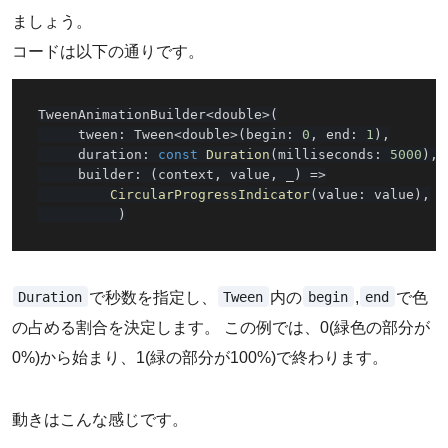
ましょう。
コードは以下の通りです。
TweenAnimationBuilder
<
double
>
(
     tween
:
 Tween
<
double
>
(
begin
:
0
,
 end
:
1
)
,
     duration
:
const
Duration
(
milliseconds
:
5000
)
,
     builder
:
(
context
,
 value
,
 _
)
=
>
CircularProgressIndicator
(
value
:
 value
)
,
)
Duration
Tween
begin
end
で秒数を指定し、
内の
,
で色
の占める割合を決定します。 この例では、0(緑色の部分が
0%)から始まり、1(緑の部分が100%)で終わります。
動きはこんな感じです。