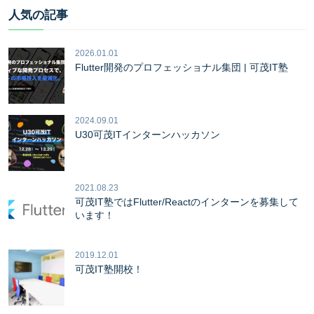
人気の記事
2026.01.01
Flutter開発のプロフェッショナル集団 | 可茂IT塾
2024.09.01
U30可茂ITインターンハッカソン
2021.08.23
可茂IT塾ではFlutter/Reactのインターンを募集して
います！
2019.12.01
可茂IT塾開校！