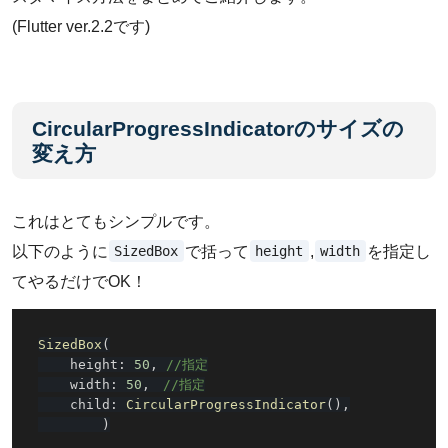
(Flutter ver.2.2です)
CircularProgressIndicatorのサイズの
変え方
これはとてもシンプルです。
SizedBox
height
width
以下のように
で括って
,
を指定し
てやるだけでOK！
SizedBox
(
    height
:
50
,
//指定
    width
:
50
,
//指定
    child
:
CircularProgressIndicator
(
)
,
)