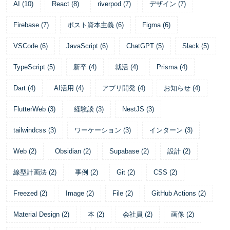
AI
(
10
)
React
(
8
)
riverpod
(
7
)
デザイン
(
7
)
Firebase
(
7
)
ポスト資本主義
(
6
)
Figma
(
6
)
VSCode
(
6
)
JavaScript
(
6
)
ChatGPT
(
5
)
Slack
(
5
)
TypeScript
(
5
)
新卒
(
4
)
就活
(
4
)
Prisma
(
4
)
Dart
(
4
)
AI活用
(
4
)
アプリ開発
(
4
)
お知らせ
(
4
)
FlutterWeb
(
3
)
経験談
(
3
)
NestJS
(
3
)
tailwindcss
(
3
)
ワーケーション
(
3
)
インターン
(
3
)
Web
(
2
)
Obsidian
(
2
)
Supabase
(
2
)
設計
(
2
)
線型計画法
(
2
)
事例
(
2
)
Git
(
2
)
CSS
(
2
)
Freezed
(
2
)
Image
(
2
)
File
(
2
)
GitHub Actions
(
2
)
Material Design
(
2
)
本
(
2
)
会社員
(
2
)
画像
(
2
)