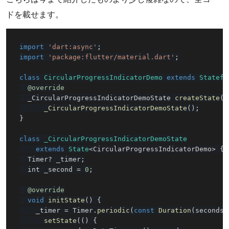
ドを載せます。
import
'dart:async'
;
import
'package:flutter/material.dart'
;
class
CircularProgressIndicatorDemo
extends
Statefu
@override
  _CircularProgressIndicatorDemoState 
createState
(
)
_CircularProgressIndicatorDemoState
(
)
;
}
class
_CircularProgressIndicatorDemoState
extends
State
<
CircularProgressIndicatorDemo
>
{
  Timer
?
 _timer
;
  int _second 
=
0
;
@override
void
initState
(
)
{
    _timer 
=
 Timer
.
periodic
(
const
Duration
(
seconds
:
setState
(
(
)
{