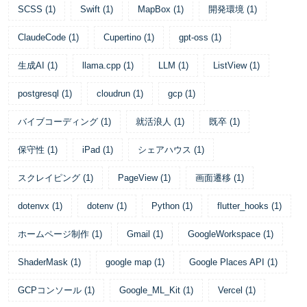
SCSS
(
1
)
Swift
(
1
)
MapBox
(
1
)
開発環境
(
1
)
ClaudeCode
(
1
)
Cupertino
(
1
)
gpt-oss
(
1
)
生成AI
(
1
)
llama.cpp
(
1
)
LLM
(
1
)
ListView
(
1
)
postgresql
(
1
)
cloudrun
(
1
)
gcp
(
1
)
バイブコーディング
(
1
)
就活浪人
(
1
)
既卒
(
1
)
保守性
(
1
)
iPad
(
1
)
シェアハウス
(
1
)
スクレイピング
(
1
)
PageView
(
1
)
画面遷移
(
1
)
dotenvx
(
1
)
dotenv
(
1
)
Python
(
1
)
flutter_hooks
(
1
)
ホームページ制作
(
1
)
Gmail
(
1
)
GoogleWorkspace
(
1
)
ShaderMask
(
1
)
google map
(
1
)
Google Places API
(
1
)
GCPコンソール
(
1
)
Google_ML_Kit
(
1
)
Vercel
(
1
)